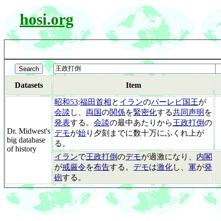
hosi.org
Datasets
Item
昭和53
:
福田首相
と
イラン
の
パーレビ国王
が
会談
し、
両国
の
関係
を
緊密化
する
共同声明
を
発表
する。
会談
の最中あたりから
王政打倒
の
Dr. Midwest's
デモ
が
始
り夕刻までに数十万にふくれ上が
big database
る。
of history
イラン
で
王政打倒
の
デモ
が過激になり、
内閣
が
戒厳令
を
布告
する。
デモ
は
激化
し、
軍
が
発
砲
する。