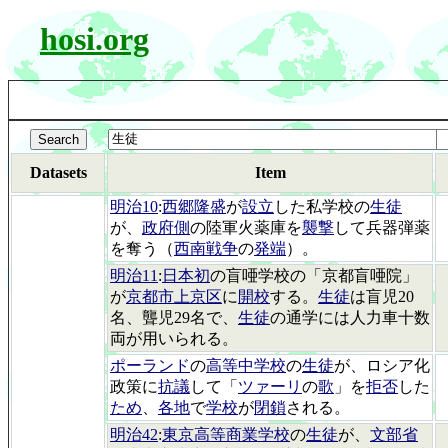
hosi.org
Datasets
Item
明治10
:
西郷隆盛
が
設立
した私学校の
生徒
が、
政府側
の陸軍火薬庫を
襲撃
して兵器弾薬
を奪う（
西南戦争
の
発端
）。
明治11
:
日本初
の盲唖学校の「京都盲唖院」
が
京都市上京区
に
開校
する。
生徒
は盲児20
名、聾児29名で、
生徒
の通学には人力車十数
両が用いられる。
ポーランド
の
高等中学校
の
生徒
が、ロシア化
政策に
抗議
して「
ツァーリ
の
歌
」を
拒否
した
ため
、
各地
で
学校
が
閉鎖
される。
明治42
:
東京高等商業学校
の
生徒
が、
文部省