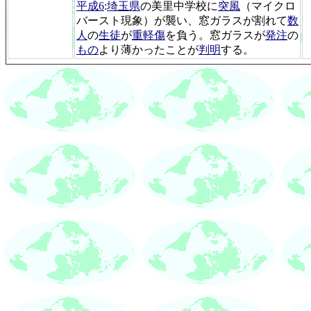
平成6
:
埼玉県
の美里中学校に
突風
（マイクロ
バースト現象）が襲い、窓ガラスが割れて
数
人
の
生徒
が
重軽傷
を負う。窓ガラスが
発注
の
もの
より薄かったことが
判明
する。