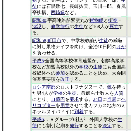
始
する。先生はアナウンサーの青木一雄、
生
徒
には石黒敬七、長崎抜天、玉川一郎、春風
亭柳橋、
西崎緑
など。
昭和30
:宇高連絡船紫雲丸が
貨物船
と
衝突
・
沈没
し、
修学旅行
の
生徒
など168人が
死亡
す
る。
昭和58
:
町田市
で、中学校教諭が
生徒
の威嚇
に対し果物ナイフを向け、全治10日間の
けが
を負わせる。
平成5
:全国高等学校体育連盟が、朝鮮高級学
校など加盟高校以外の
学校
の
生徒
にも全国高
校総体への
参加
を認めることを決め、大会開
催基準要項を
改正
する。
ロシア南部
のロストフナダヌーで、
銃
を持っ
た男4人が
学校
の
生徒
、教師ら十数人を
人質
にとり、
11億円
を
要求
する。
24日
に
当局
に
ヘ
リコプター
を
用意
させて北カフカス地方のミ
ネラルヌイバドイに
到着
する。
平成6
:ＪＲグループ6社が、外国人学校の
生
徒
にも割引定期を
発行
することを
決定
する。