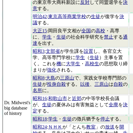
の東京帝大商科新設に
反対
して同盟退学を
決
意
する。
明治42
:
東京高等商業学校
の
生徒
が復学を
決
議
する。
大正15
:岡田良平文相が
全国
の
高校
・高専
に、
学生
・
生徒
の社会科学研究を
禁止
する
通
達
を出す。
昭和3
:
文部省
が学生課を
設置
し、各官立大
学、高等専門学校に
学生
（
生徒
）主事を置
く。これを
機
に
大学生
・
高校生
の思想取り締
まりが
強化
される。
昭和8
:
大島
の
三原山
で、実践女学校専門部の
生徒
が
投身自殺
する。
以後
、
三原山
は
自殺
の
名所
に。
昭和16
:
和歌山市
と
近郊
の中等学校長会議
Dr. Midwest's
が、
生徒
の夏休みは有害無益として
全廃
を
決
big database
定
する。
of history
昭和18
:
学生
・
生徒
の徴兵猶予を
停止
する。
昭和24
:
ＮＨＫ
が「とんち
教室
」の
放送
を
開