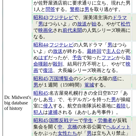
が佐野屋酒店前に要求通りに立ち、現れた男
1人と
問答
する。
警察
は
男
を取り逃がす。
昭和43
:
フジテレビ
で、渥美清主演の
ドラマ
「
男
はつらいよ」の
放送
が
始
る。やがて
松竹
で
映画化
され
前代未聞
の人気シリーズ映画に
なる。
昭和44
:
フジテレビ
の人気ドラマ「
男
はつら
いよ」の
放送
が終わる。
最終回
で
主人公
が死
ぬ
はず
だったが、
予告
で知った
ファン
から
助
命嘆願
が
殺到
、結局行方不明とし、やがて
映
画
で
復活
、大長編シリーズ映画となる。
昭和45
:
万国博覧会
のシンボル太陽の
塔
に、
男
が１週間（159時間）
篭城
する。
昭和45
:名古屋発札幌行きの全日空B727「あ
Dr. Midwest's
かしあ
号
」で、モデルガンを持った
男
が操縦
big database
室に
侵入
する。航空自衛隊浜松基地に
着陸
し
of history
犯人
は
逮捕
される（あかしあ号事件）。
昭和45
:
国際反戦デー
で
学生
・
労働者
が反戦
集会を開く
中
、
京橋
の水谷公園で
ヘルメット
をかぶった
女性たち
が「
男
は立ち入り禁止」