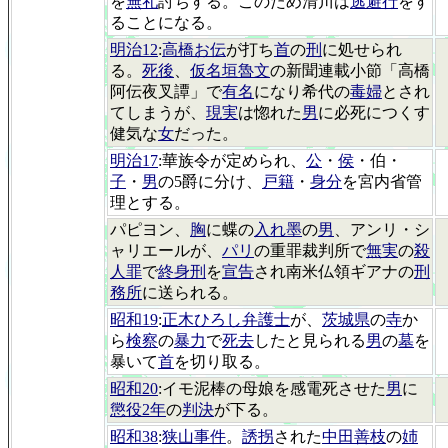
を
無礼
討ちする。このため清川は
逃避行
をす
ることになる。
明治12
:
高橋お伝
が打ち
首
の
刑
に処せられ
る。
死後
、
仮名垣魯文
の新聞連載小節「高橋
阿伝夜叉譚」で
有名
になり希代の
毒婦
とされ
てしまうが、
現実
は惚れた
男
に必死につくす
健気な
女
だった。
明治17
:華族令が定められ、
公
・
侯
・伯・
子
・
男
の5爵に分け、
戸籍
・
身分
を宮内省管
理とする。
パピヨン、
胸
に蝶の
入れ墨
の
男
、アンリ・シ
ャリエールが、
パリ
の重罪裁判所で
無実
の
殺
人罪
で
終身刑
を
宣告
され南米仏領ギアナの
刑
務所
に送られる。
昭和19
:
正木ひろし弁護士
が、
茨城県
の
寺
か
ら
検察
の
暴力
で
死去
したと見られる
男
の
墓
を
暴いて
首
を切り取る。
昭和20
:イモ泥棒の母娘を感電死させた
男
に
懲役2年
の
判決
が下る。
昭和38
:
狭山事件
。
誘拐
された
中田善枝
の
姉