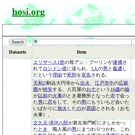
hosi.org
Datasets
Item
エリザベス1世
の母アン・ブーリンが
逮捕
さ
れて
ロンドン搭
に送られ、
5人
の
男
と
姦通
し
たという
理由
で
死刑
を
宣告
される。
天和2
:駒込大円寺から
出火
、
江戸市中
の
広範
囲
が
焼失
する。八百屋の
お七
という
16歳
の
娘
が
以前
の
火事
のとき避難所となった
寺
で会っ
た
男
に
恋
をして、その
男
にもういちど会いた
いばかりに
放火
した
の
が
原因
とされる（お七
火事）。
文久元
:
清河八郎
が甚左衛門町にさしかかっ
た
とき
、職人風の
男
にまつわりつかれ、これ