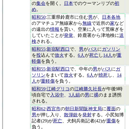
の
集会
を開く。
日本
でのウーマンリブの
初
め
。
昭和50
:三重県鈴鹿市に住む
男
が、
日本各地
のアマチュア無線家から
無線
で近所の
家
など
の遠出の
情報
を貰い、空巣に入って荒稼ぎを
していたことが
発覚
、鈴鹿署から津地検に
送
検
される。
昭和55
:
新宿駅西口
で、
男
が
バス
に
ガソリン
を
投
込んで
放火
する。
6人
が
死亡
し
14人
が
重
軽傷
を負う。
昭和55
:
新宿駅西口
で、中年の
男
が
バス
に
ガ
ソリン
をまいて
放火
する。
6人
が
焼死
し、
14
人
が
重軽傷
を負う。
昭和59
:
江崎グリコ
の
江崎勝久社長
が午後9時
頃自宅で
入浴中
、
3人組
の
男
に
裸
のまま誘拐
される。
昭和62
:
西宮市
の
朝日新聞阪神支局
に
覆面
の
男
が押し入り、
散弾銃
を
発射
する。小尻知博
記者(29)が
死亡
、犬飼兵衛記者(42)が
重傷
を
負う。