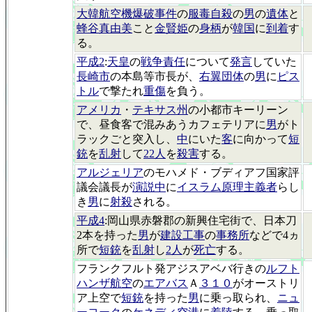
大韓航空機爆破事件
の
服毒自殺
の
男
の
遺体
と
蜂谷真由美
こと
金賢姫
の
身柄
が
韓国
に
到着
す
る。
平成2
:
天皇
の
戦争責任
について
発言
していた
長崎市
の本島等市長が、
右翼団体
の
男
に
ピス
トル
で撃たれ
重傷
を負う。
アメリカ
・
テキサス州
の小都市キーリーン
で、昼食客で混みあうカフェテリアに
男
がト
ラックごと突入し、
中
にいた
客
に向かって
短
銃
を
乱射
して
22人
を
殺害
する。
アルジェリア
のモハメド・ブディアフ国家評
議会議長が
演説中
に
イスラム原理主義者
らし
き
男
に
射殺
される。
平成4
:岡山県赤磐郡の新興住宅街で、日本刀
2本を持った
男
が
建設工事
の
事務所
などで4ヵ
所で
短銃
を
乱射
し
2人
が
死亡
する。
フランクフルト発アジスアベバ行きの
ルフト
ハンザ航空
の
エアバス
Ａ
３１０
がオーストリ
ア上空で
短銃
を持った
男
に乗っ取られ、
ニュ