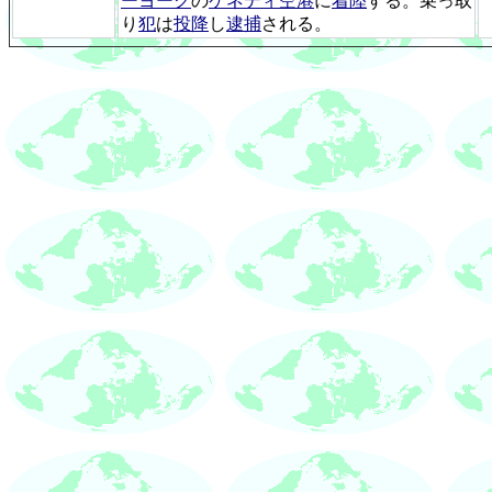
ーヨーク
の
ケネディ空港
に
着陸
する。乗っ取
り
犯
は
投降
し
逮捕
される。