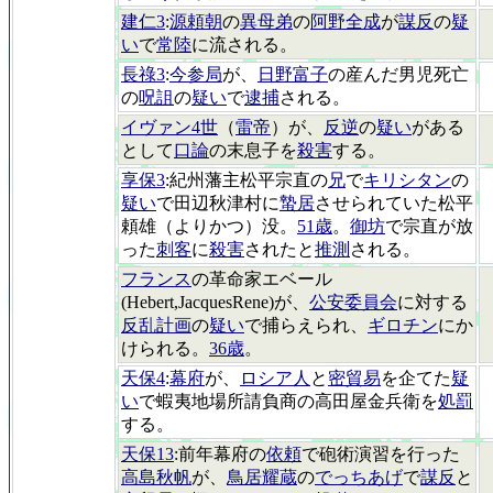
建仁3
:
源頼朝
の
異母弟
の
阿野全成
が
謀反
の
疑
い
で
常陸
に流される。
長祿3
:
今参局
が、
日野富子
の産んだ男児死亡
の
呪詛
の
疑い
で
逮捕
される。
イヴァン4世
（
雷帝
）が、
反逆
の
疑い
がある
として
口論
の末息子を
殺害
する。
享保3
:紀州藩主松平宗直の
兄
で
キリシタン
の
疑い
で田辺秋津村に
蟄居
させられていた松平
頼雄（よりかつ）没。
51歳
。
御坊
で宗直が放
った
刺客
に
殺害
されたと
推測
される。
フランス
の革命家エベール
(Hebert,JacquesRene)が、
公安委員会
に対する
反乱計画
の
疑い
で捕らえられ、
ギロチン
にか
けられる。
36歳
。
天保4
:
幕府
が、
ロシア人
と
密貿易
を企てた
疑
い
で蝦夷地場所請負商の高田屋金兵衛を
処罰
する。
天保13
:前年幕府の
依頼
で砲術演習を行った
高島秋帆
が、
鳥居耀蔵
の
でっちあげ
で
謀反
と