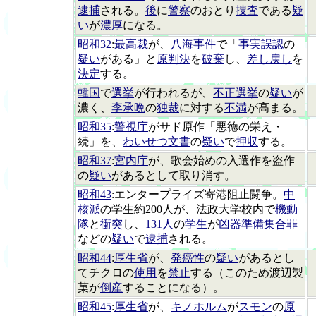
逮捕
される。
後
に
警察
のおとり
捜査
である
疑
い
が
濃厚
になる。
昭和32
:
最高裁
が、
八海事件
で「
事実誤認
の
疑い
がある」と
原判決
を
破棄
し、
差し戻し
を
決定
する。
韓国
で
選挙
が行われるが、
不正選挙
の
疑い
が
濃く、
李承晩
の
独裁
に対する
不満
が高まる。
昭和35
:
警視庁
がサド原作「悪徳の栄え・
続」を、
わいせつ文書
の
疑い
で
押収
する。
昭和37
:
宮内庁
が、歌会始めの入選作を盗作
の
疑い
があるとして取り消す。
昭和43
:エンタープライズ寄港阻止闘争。
中
核派
の学生約200人が、法政大学校内で
機動
隊
と
衝突
し、
131人
の
学生
が
凶器準備集合罪
などの
疑い
で
逮捕
される。
昭和44
:
厚生省
が、
発癌性
の
疑い
があるとし
てチクロの
使用
を
禁止
する（このため渡辺製
菓が
倒産
することになる）。
昭和45
:
厚生省
が、
キノホルム
が
スモン
の
原