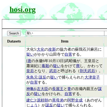
hosi.org
Datasets
Item
大化5:
大化
の
改新
の協力者の蘇我石川麻呂に
疑い
がかかり山田寺で
自害
する。
[唐
の永徽6年10月13日]武昭儀が、王皇后と
蕭淑妃に
毒殺
の
疑い
をかけて
廃
し、かわって
皇后
となり、
武后
と呼ばれる（
則天武后
）。
朱鳥元
:
謀反
の
疑い
で捕らえられた
大津皇子
が
自害
する。
神亀6
:
左大臣
の
長屋王
と
妻
の吉備内親王が
謀
反
の
疑い
をかけられ、
自害
する。
建仁3
:
源頼朝
の
異母弟
の
阿野全成
（あのぜん
じ
ょう
）が
謀反
の
疑い
で捕らえられる。