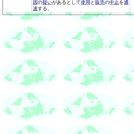
因
の
疑い
があるとして
使用
と
販売
の
中止
を
通
達
する。