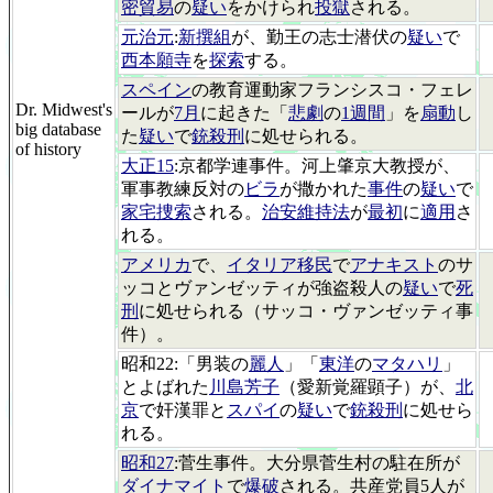
密貿易
の
疑い
をかけられ
投獄
される。
元治元
:
新撰組
が、勤王の志士潜伏の
疑い
で
西本願寺
を
探索
する。
スペイン
の教育運動家フランシスコ・フェレ
Dr. Midwest's
ールが
7月
に起きた「
悲劇
の
1週間
」を
扇動
し
big database
た
疑い
で
銃殺刑
に処せられる。
of history
大正15
:京都学連事件。河上肇京大教授が、
軍事教練反対の
ビラ
が撒かれた
事件
の
疑い
で
家宅捜索
される。
治安維持法
が
最初
に
適用
さ
れる。
アメリカ
で、
イタリア移民
で
アナキスト
のサ
ッコとヴァンゼッティが強盗殺人の
疑い
で
死
刑
に処せられる（サッコ・ヴァンゼッティ事
件）。
昭和22:「男装の
麗人
」「
東洋
の
マタハリ
」
とよばれた
川島芳子
（愛新覚羅顕子）が、
北
京
で奸漢罪と
スパイ
の
疑い
で
銃殺刑
に処せら
れる。
昭和27
:菅生事件。大分県菅生村の駐在所が
ダイナマイト
で
爆破
される。共産党員5人が