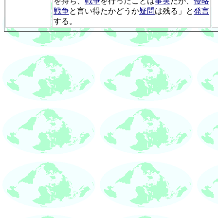
を持ち、
戦争
を行ったことは
事実
だが、
侵略
戦争
と言い得たかどうか
疑問
は残る」と
発言
する。