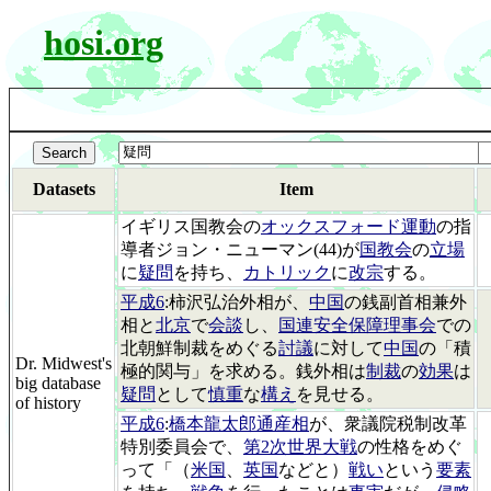
hosi.org
Datasets
Item
イギリス国教会の
オックスフォード運動
の指
導者ジョン・ニューマン(44)が
国教会
の
立場
に
疑問
を持ち、
カトリック
に
改宗
する。
平成6
:柿沢弘治外相が、
中国
の銭副首相兼外
相と
北京
で
会談
し、
国連安全保障理事会
での
北朝鮮制裁をめぐる
討議
に対して
中国
の「積
Dr. Midwest's
極的関与」を求める。銭外相は
制裁
の
効果
は
big database
疑問
として
慎重
な
構え
を見せる。
of history
平成6
:
橋本龍太郎通産相
が、衆議院税制改革
特別委員会で、
第2次世界大戦
の性格をめぐ
って「（
米国
、
英国
などと）
戦い
という
要素