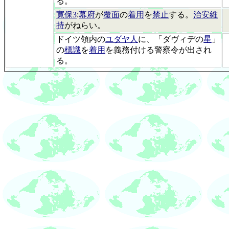
る。
寛保3
:
幕府
が
覆面
の
着用
を
禁止
する。
治安維
持
がねらい。
ドイツ領内の
ユダヤ人
に、「ダヴィデの
星
」
の
標識
を
着用
を義務付ける警察令が出され
る。