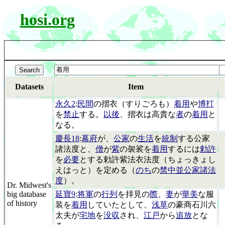
hosi.org
Datasets
Item
永久2
:
民間
の摺衣（すりごろも）
着用
や
博打
を
禁止
する。
以後
、摺衣は高貴な
者
の
着用
と
なる。
慶長18
:
幕府
が、
公家
の
生活
を
統制
する公家
諸法度と、
僧
が
紫
の袈裟を
着用
するには
勅許
を
必要
とする勅許紫法衣法度（ちょっきょし
えはっと）を定める（
のち
の
禁中並公家諸法
度
）。
Dr. Midwest's
big database
延寶9
:
将軍
の
行列
を拝見の
際
、
妻
が
華美
な服
of history
装を
着用
していたとして、
浅草
の豪商石川六
太夫が
宅地
を
没収
され、
江戸
から
追放
とな