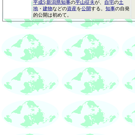
平成5
:
新潟県知事
の
平山征夫
が、
自宅
の
土
地
・
建物
などの
資産
を
公開
する。
知事
の自発
的公開は初めて。