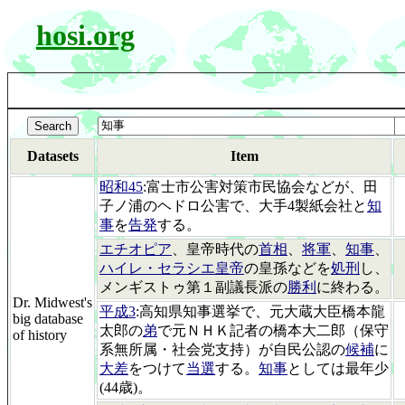
hosi.org
Datasets
Item
昭和45
:富士市公害対策市民協会などが、田
子ノ浦のヘドロ公害で、大手4製紙会社と
知
事
を
告発
する。
エチオピア
、皇帝時代の
首相
、
将軍
、
知事
、
ハイレ・セラシエ皇帝
の皇孫などを
処刑
し、
メンギストゥ第１副議長派の
勝利
に終わる。
Dr. Midwest's
平成3
:高知県知事選挙で、元大蔵大臣橋本龍
big database
太郎の
弟
で元ＮＨＫ記者の橋本大二郎（保守
of history
系無所属・社会党支持）が自民公認の
候補
に
大差
をつけて
当選
する。
知事
としては最年少
(44歳)。