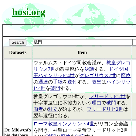
hosi.org
Datasets
Item
ウォルムス・ドイツ司教会議が、
教皇グレゴ
リウス7世
の教皇廃位を
決議
する。
ドイツ国
王ハインリッヒ4世
が
グレゴリウス7世
に
廃位
の
通達
の
手紙
を
送付
する。
教皇
は
ハインリッ
ヒ4世
を
破門
する。
教皇グレゴリウス9世が、
フリードリヒ2世
を
十字軍遠征に不協力という
理由
で
破門
する。
両者
の
対立
が始まるが、
フリードリヒ2世
は
翌年遠征に出る。
ローマ教皇インノケント4世
がリヨン公会議
Dr. Midwest's
を開き、神聖ローマ皇帝フリードリッヒ2世
big database