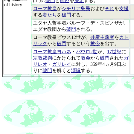
(51)の
破門
と
廃位
を
決定
する。
of history
ローマ教皇
が
シチリア島民
および
それ
を
支援
する
者たち
を
破門
する。
ユダヤ人哲学者バルーフ・デ・スピノザが、
ユダヤ教団から
破門
される。
ローマ教皇ピウス12世が、
共産主義者
を
カト
リック
から
破門
するという
教令
を出す。
ローマ教皇ヨハネ
・
パウロ2世
が、
17世紀
に
宗教裁判
にかけられて
教会
から
破門
された
ガ
リレオ
・
ガリレイ
に対し、359年4ヵ月9日ぶ
りに
破門
を解くと
演説
する。