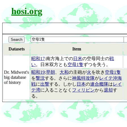
hosi.org
Datasets
Item
昭和17
:南方海上での
日米
の空母同士の
戦
い
。日米双方とも
空母1隻
ずつを失う。
Dr. Midwest's
昭和19
:
早朝
、
大和
の主砲が
火
を吹き
空母1隻
big database
を
撃沈
する。さらに
神風特攻隊
が
レイテ沖海
of history
戦
に
出撃
する。しかし
日本
の
連合艦隊
は
レイ
テ湾
に入ることなく
フィリピン
から
退却
す
る。