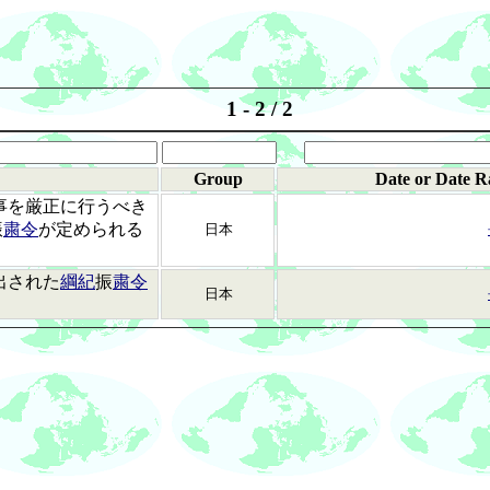
1 - 2 / 2
Group
Date or Date R
事を厳正に行うべき
振
粛令
が定められる
日本
出された
綱紀
振
粛令
日本