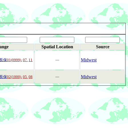
ange
Spatial Location
Source
Midwest
長保
01(0999).
07.
11
―
Midwest
長保
02(1000).
05.
08
―