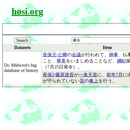
hosi.org
Datasets
Item
長保元
:
公卿
の
会議
が行われて、
神事
、仏
こと、
華美
をいましめることなど、
綱紀
Dr. Midwest's big
（7月25日発令）。
database of history
長保2
:
藤原道長
が
一条天皇
に、
前年7月
に
が守られていない
旨
の
奏上
を行う。