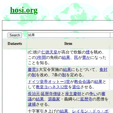
hosi.org
Datasets
Item
(仁徳)7:
仁徳天皇
が高台で炊飯の
煙
を眺め、
この
3年間
の免税の
結果
、
民
が
豊か
になった
ことを知る。
慶雲3
:大宝令実施の
結果
にもとづいて、
食封
の
制
を改め、7条の
制
を定める。
ドイツ皇帝オットー1世
が
教会会議
の
結果
と
して
教皇ヨハネス12世
を
退位
させる。
長治元
:
延暦寺僧徒
と
座主慶朝
との
争い
の
審
議
の
結果
、
源義家
・義綱らに
延暦寺
の悪僧を
逮捕
させる。
十字軍引き上げの
結果
、
レイモン・ドゥ・ポ