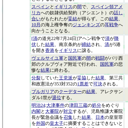
スペイン
と
イギリス
の
間
で、
スペイン領アメ
リカ
への奴隷供給契約（アシエント）の
話し
合い
がもたれたが
妥結
が得らず。この
結果
、
10月
の海上権争奪の
ジェンキンズ
の
耳戦争
へ
向かうこととなる。
[清
の道光22年7月24日]アヘン戦争で
清
が
降
伏
した
結果
、南京条約が
締結
され、
清
が5港
を開き
香港
を
イギリス
に譲る。
ヴェルサイユ軍
と
国民軍
の
間
の
戦闘
がパリ西
郊のクルブヴォア附近で行われ、
国民軍
の悲
惨な
結果
に終わる。
分裂
していた
王党派
が
妥協
した
結果
、第三共
和政憲法が353対352の
1票差
で
可決
される。
ブルガリア
の
クーデター
の
結果
、アレクサン
ダル1世が
退位
する。
明治24
:
大津事件
の
津田三蔵
の
処分
をめぐり
内閣
と
大審院
が
対立
するが、児島惟謙大審院
長が緊急会議を
召集
した
結果
、
日本
の皇室罪
を
外国
の
皇太子
に摘要することはできないと