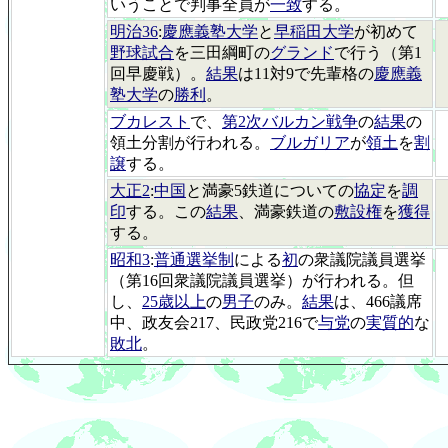
いうことで判事全員が
一致
する。
明治36
:
慶應義塾大学
と
早稲田大学
が初めて
野球試合
を三田綱町の
グランド
で行う（第1
回早慶戦）。
結果
は11対9で先輩格の
慶應義
塾大学
の
勝利
。
ブカレスト
で、
第2次バルカン戦争
の
結果
の
領土分割が行われる。
ブルガリア
が
領土
を
割
譲
する。
大正2
:
中国
と満豪5鉄道についての
協定
を
調
印
する。この
結果
、満豪鉄道の
敷設権
を
獲得
する。
昭和3
:
普通選挙制
による
初
の衆議院議員選挙
（第16回衆議院議員選挙）が行われる。但
し、
25歳以上
の
男子
のみ。
結果
は、466議席
中、政友会217、民政党216で
与党
の
実質的
な
敗北
。