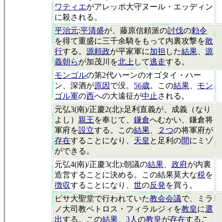
ワティエ
がアレッポ大守ヌール・エッディン
に殺される。
平治元
:
平清盛
が、藤原信頼派の
討伐
の
勅令
を得て重盛に三千余騎をもって内裏攻撃を
敢
行
する。
源頼政
が平家軍に
加担
した
結果
、
源
義朝ら
が加茂川を
北上
して
逃走
する。
モンゴル
の第2代ハーンのオゴタイ・ハー
ン、深酒が
原因
で没。
56歳
。この
結果
、
モン
ゴル軍
の
西
への大遠征が
中止
される。
元弘3(南)/正慶2(北):足利直義が、成義（なり
よし）
親王
を奉じて、
鎌倉
へむかい、鎌倉将
軍府を
設立
する。この
結果
、
２つ
の将軍府が
存在
することになり、
天皇
と足利の
間
にミゾ
ができる。
元弘4(南)/正慶3(北):朝議の
結果
、
政府
が内裏
造営することに決める。この結果莫大な
税
を
徴収
することになり、
世
の
反発
を買う。
ピサ大聖堂で行われていた
教会会議
で、ミラ
ノ大司教ペトロス・フィラルジィを
教皇
に
選
出
する。この
結果
、
3人
の
教皇
が
存在
するこ