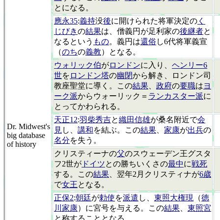
とになる。
應永35
:
義持
没
後
に開けられた将軍決定の
く
じびき
の
結果
は、僧義円が足利家の
後継者
と
なるという
もの
。義円は
還俗
し6代将軍義宣
（
のち
の
義教
）となる。
ウォリック伯
が
ロンドン
に入り、
ヘンリー6
世
を
ロンドン塔
の
幽閉
から解き、ロンドン司
教座聖堂に導く。この
結果
、
政府
の
要職
は
ヨ
ーク派
からウォーリック＝
ランカスター派
に
とってかわられる。
天正12
:
羽柴秀吉
と
織田信雄
が桑名附近で
会
Dr. Midwest's
見
し、
講和
を結ぶ。この
結果
、
家康
が
出兵
の
big database
名分
を失う。
of history
クリスティーナの
父
のスウェーデン王グスタ
フ2世が
ドイツ
との勝ちいくさの
最中
に
戦死
する。この
結果
、翌年2月クリスティナが
6歳
で
女王
となる。
正保2
:
朝廷
が
勅使
を
派遣
し、
東照大権現
（
徳
川家康
）に宮号を与える。この
結果
、
東照宮
と称することとなる。