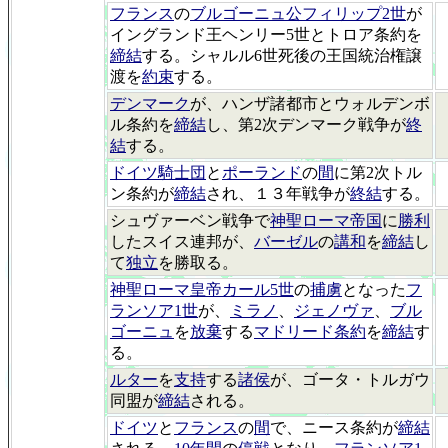
フランス
の
ブルゴーニュ公フィリップ2世
が
イングランド王ヘンリー5世とトロア条約を
締結
する。シャルル6世死後の王国統治権譲
渡を
約束
する。
デンマーク
が、ハンザ諸都市とウォルデンボ
ル条約を
締結
し、第2次デンマーク戦争が
終
結
する。
ドイツ騎士団
と
ポーランド
の
間
に第2次トル
ン条約が
締結
され、１３年戦争が
終結
する。
シュヴァーベン戦争で
神聖ローマ帝国
に
勝利
したスイス連邦が、
バーゼル
の
講和
を
締結
し
て
独立
を勝取る。
神聖ローマ皇帝カール5世
の
捕虜
となった
フ
ランソア1世
が、
ミラノ
、
ジェノヴァ
、
ブル
ゴーニュ
を
放棄
する
マドリード条約
を
締結
す
る。
ルター
を
支持
する
諸侯
が、ゴータ・トルガウ
同盟が
締結
される。
ドイツ
と
フランス
の
間
で、ニース条約が
締結