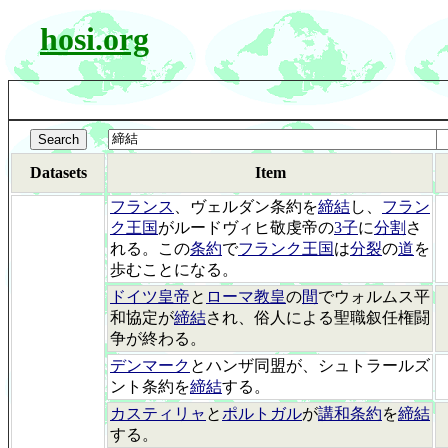
hosi.org
Datasets
Item
フランス
、ヴェルダン条約を
締結
し、
フラン
ク王国
がルードヴィヒ敬虔帝の
3子
に
分割
さ
れる。この
条約
で
フランク王国
は
分裂
の
道
を
歩むことになる。
ドイツ皇帝
と
ローマ教皇
の
間
でウォルムス平
和協定が
締結
され、俗人による聖職叙任権闘
争が終わる。
デンマーク
とハンザ同盟が、シュトラールズ
ント条約を
締結
する。
カスティリャ
と
ポルトガル
が
講和条約
を
締結
する。