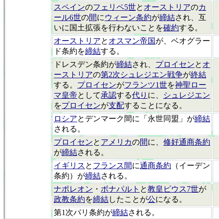
スペイン
の
フェリペ5世
と
オーストリア
の
カ
ール6世
の
間
に
ウィーン条約
が
締結
され、互
いに国土拡張を行わないことを
確約
する。
オーストリア
と
オスマン帝国
が、ベオグラー
ド条約を
締結
する。
ドレスデン条約が
締結
され、
プロイセン
と
オ
ーストリア
の
第2次シュレジエン戦争
が
終結
する。
プロイセン
が
フランツ1世
を
神聖ロー
マ皇帝
として
承認
する
代り
に、
シュレジエン
を
プロイセン
が
支配
することになる。
ロシア
とデンマーク間に「永世同盟」が
締結
される。
プロイセン
と
アメリカ
の
間
に、
修好通商条約
が
締結
される。
イギリス
と
フランス間
に
通商条約
（イーデン
条約）が
締結
される。
ナポレオン
・
ボナパルト
と
教皇ピウス7世
が
政教条約
を
締結
したことが
公
になる。
第1次パリ条約が
締結
される。