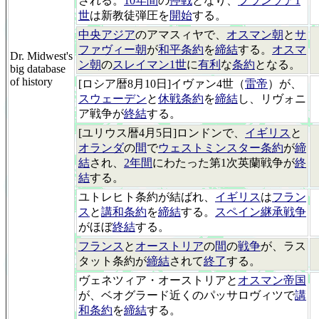
される。
10年間
の
停戦
となり、
フランソア1
世
は新教徒弾圧を
開始
する。
中央アジア
のアマスィヤで、
オスマン朝
と
サ
ファヴィー朝
が
和平条約
を
締結
する。
オスマ
Dr. Midwest's
ン朝
の
スレイマン1世
に
有利
な
条約
となる。
big database
of history
[ロシア暦8月10日]イヴァン4世（
雷帝
）が、
スウェーデン
と
休戦条約
を
締結
し、リヴォニ
ア戦争が
終結
する。
[ユリウス暦4月5日]ロンドンで、
イギリス
と
オランダ
の
間
で
ウェストミンスター条約
が
締
結
され、
2年間
にわたった第1次英蘭戦争が
終
結
する。
ユトレヒト条約が結ばれ、
イギリス
は
フラン
ス
と
講和条約
を
締結
する。
スペイン継承戦争
がほぼ
終結
する。
フランス
と
オーストリア
の
間
の
戦争
が、ラス
タット条約が
締結
されて
終了
する。
ヴェネツィア・オーストリアと
オスマン帝国
が、ベオグラード近くのパッサロヴィツで
講
和条約
を
締結
する。