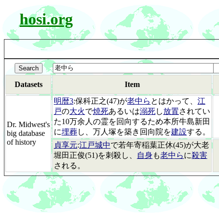
hosi.org
Datasets
Item
明暦3
:保科正之(47)が
老中ら
とはかって、
江
戸
の
大火
で
焼死
あるいは
溺死
し
放置
されてい
た10万余人の霊を回向するため本所牛島新田
Dr. Midwest's
に
埋葬
し、万人塚を築き回向院を
建設
する。
big database
of history
貞享元
:
江戸城中
で若年寄稲葉正休(45)が大老
堀田正俊(51)を刺殺し、
自身
も
老中ら
に
殺害
される。