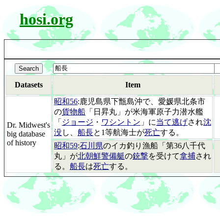
hosi.org
Datasets
Item
昭和56
:鹿児島県下甑島沖で、愛媛県北条市
の
貨物船
「日昇丸」が米海軍原子力潜水艦
「
ジョージ
・
ワシントン
」に
当て逃げ
され
沈
Dr. Midwest's
没
し、
船長
と1等航海士が
死亡
する。
big database
of history
昭和59
:
石川県
のイカ釣り漁船「第36八千代
丸」が
北朝鮮警備艇
の
銃撃
を受けて
拿捕
され
る。
船長
は
死亡
する。