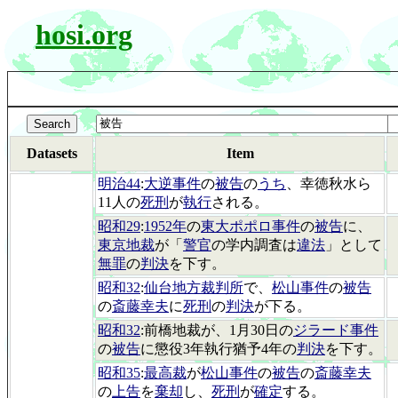
hosi.org
Datasets
Item
明治44
:
大逆事件
の
被告
の
うち
、幸徳秋水ら
11人の
死刑
が
執行
される。
昭和29
:
1952年
の
東大ポポロ事件
の
被告
に、
東京地裁
が「
警官
の学内調査は
違法
」として
無罪
の
判決
を下す。
昭和32
:
仙台地方裁判所
で、
松山事件
の
被告
の
斎藤幸夫
に
死刑
の
判決
が下る。
昭和32
:前橋地裁が、1月30日の
ジラード事件
の
被告
に懲役3年執行猶予4年の
判決
を下す。
昭和35
:
最高裁
が
松山事件
の
被告
の
斎藤幸夫
の
上告
を
棄却
し、
死刑
が
確定
する。