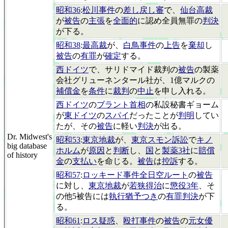
昭和36
:
松川事件
の
差し戻し審
で、
仙台高裁
が
被告
の
主張
を
全面的
に認め全員無罪の
判決
が下る。
昭和38
:
最高裁
が、
白鳥事件
の
上告
を
棄却
し
被告
の
有罪
が
確定
する。
西ドイツ
で、サリドマイド裁判の
被告
の製薬
会社グリューネンタール社が、1億マルクの
補償金
を
条件
に
裁判
の
中止
を申し入れる。
西ドイツ
の
ブラント首相
の私設秘書ギョーム
が
東ドイツ
の
スパイ
だったことが
判明
してい
たが、その
被告
に軽い
判決
が出る。
Dr. Midwest's
昭和53
:
東京地裁
が、
東京スモン訴訟
で
キノ
big database
ホルム
が
原因
と
判断
し、
国
と
製薬3社
に
賠償
of history
金
の
支払い
を命じる。
被告
は
控訴
する。
昭和57
:
ロッキード事件全日空ルート
の
被告
に対し、
東京地裁
が
若狭得治
に
懲役3年
、そ
の他5被告には
執行猶予つき
の
有罪判決
が下
る。
昭和61
:
ロス疑惑
、
殴打事件
の
被告
の
元女優