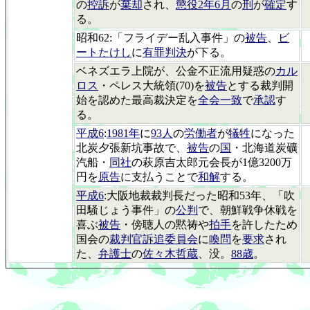
の
控訴
が
棄却
され、
懲役2年6月
の
刑
が
確定
す
る。
昭和62:「フライデー乱入事件」の
被告
、
ビ
ートたけし
に
有罪判決
が下る。
ベネズエラ上院が、公金不正流用疑惑の
カル
ロス
・ペレス大統領(70)を
被告
とする裁判開
始を認めた最高裁決定を
全会一致
で
承認
す
る。
平成6
:
1981年
に
93人
の
労働者
が
犠牲
になった
北炭夕張新坑事故で、
被告
の
国
・北海道炭礦
汽船・
同社
の萩原吉太郎元会長が1億3200万
円を
原告
に支払うことで
和解
する。
平成6
:大阪地裁裁判長だった昭和53年、「吹
田騒じょう事件」の
公判
で、朝鮮戦争休戦を
喜ぶ
被告
・傍聴人の黙祷や
拍手
を許したため
国会の
裁判官訴追委員会
に
喚問
を
要求
され
た、
弁護士
の
佐々木哲蔵
、没。
88歳
。