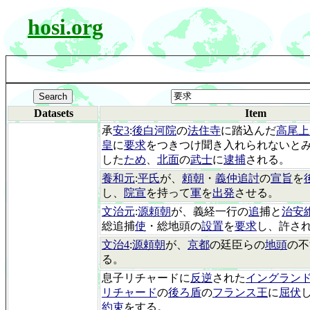
hosi.org
Datasets
Item
承
安3
:
後白河院
の
法住寺
に踏込んだ
高尾上
皇
に
要求
をつきつけ聞き入れられないと
した
ため
、
北面
の
武士
に
逮捕
される。
養和元
:
平氏
が、
頼朝
・
義仲追討
の
宣旨
を
し、
院宣
を持って
軍
を
出発
させる。
文治元
:
源頼朝
が、義経一行の
追
捕と
治安
総追捕
使
・総地頭の
設置
を
要求
し、許さ
文治4
:
源頼朝
が、
京都
の廷臣らの
地頭
の不
る。
息子リチャードに
反逆
された
イングランド
リチャード
の
後ろ盾
の
フランス王
に
屈伏
約束
をする。