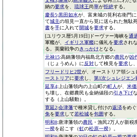
文祿3
:
薩摩
の
島津義久
による再三にわたる
納の
要求
を、
琉球王
尚
寧
が
拒絶
する。
慶長5
:
黒田如水
が、富来城の筧利右衛門に
て
城主
の垣見一直から筧に送られた無駄
書
を
手
に入れて
開城
を
要求
する。
[ユリウス暦5月19日]ドーヴァー海峡を
通
軍艦が、
イギリス軍艦
に儀礼を
要求
され
る。英蘭戦争の
きっかけ
となる。
元禄15
:高鍋藩領内福島北方郷の
農民
が
凶
（じょうめん）に
反対
して検見を
要求
し
フリードリヒ2世
が、オーストリア領シュ
ーストリア
に
要求
し、
第1次シュレジエン
延享4
:上山藩領内の上山町の
町人
が、
米価
ち壊し、在郷農民も金納値段の
引き下げ
する（上山騒動）。
寛延2
:
会津藩
で種米貸し付けの
返済
をめぐ
免
を
要求
して
若松城
を
包囲
する。
明和8
:唐津藩領の
農民
・漁民2万人が新税
一揆
を起こす（
虹
の
松原一揆
）。
明和8
:唐津藩の
20日
の
虹
の
松原一揆
で
要求