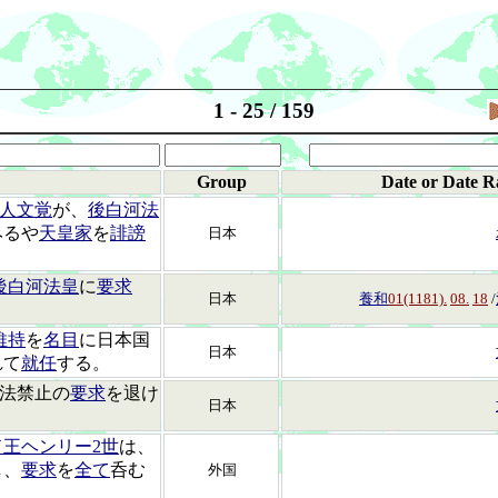
1 - 25 / 159
Group
Date or Date R
人文覚
が、
後白河法
みるや
天皇家
を
誹謗
日本
後白河法皇
に
要求
日本
養和
01(1181).
08.
18
/
維持
を
名目
に日本国
日本
れて
就任
する。
法禁止の
要求
を退け
日本
王ヘンリー2世
は、
し、
要求
を
全て
呑む
外国