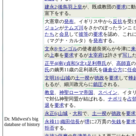
建永2
:
後鳥羽上皇
が、既成教団の
要求
に動
宣下をする。
大憲章の
発布
。イギリス中から
反抗
を受
ジョン
が
テムズ川
をさかのぼったランニ
たち
と
会見
して
彼等
の
要求
を認め、これ
（マグナ・カルタ）を
発布
する。
文
永
8
:
モンゴル
の使者趙良弼らが今津に
来
の
上
奉を
要求
するが
太宰府
は許さず
写し
正平4(南)/貞和5(北):足利尊氏
が、
高師直
の
氏
の嫡男11歳の足利基氏を
鎌倉公方
に
任
文明16
:
山城
の
土一揆
が
徳政
を
要求
して
蜂
もるが、細川政元らに
鎮圧
される。
教皇
、
神聖ローマ帝国
、
スペイン
、イタ
で対仏神聖同盟が結ばれる。
ナポリ
を
占
退
を
要求
する。
永正6
:
山城
・
大和
で、
土一揆
が
徳政
を
要求
Dr. Midwest's big
永祿11
:
織田信長
が
堺
に2万貫の
矢銭
を
要求
database of history
拒否
する。