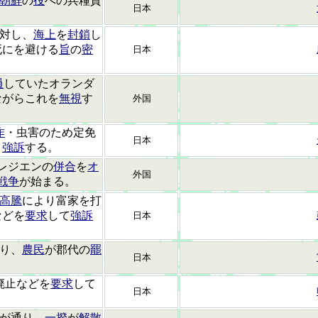
朝鮮
の
役
への兵糧貢
日本
対し、
海上
を
封鎖
し
死にを避ける
旨
の
密
日本
過
していたオランダ
ながらこれを
無視
す
外国
作
・虫害のため定免
日本
、
強訴
する。
レジエンの
併合
を
オ
外国
戦争
が始まる。
高騰
により富家を打
などを
要求
して
強訴
日本
り、
農民
が郡代の
罷
日本
廃止などを
要求
して
日本
が通り、
一揆
が
解散