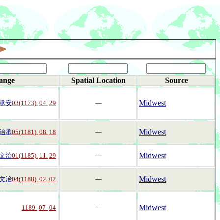
ange
Spatial Location
Source
Midwest
承安
03(1173).
04.
29
―
Midwest
治承
05(1181).
08.
18
―
Midwest
文治
01(1185).
11.
29
―
Midwest
文治
04(1188).
02.
02
―
Midwest
1189-
07-
04
―