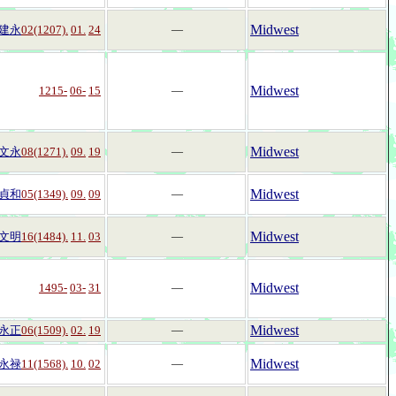
Midwest
建永
02(1207).
01.
24
―
Midwest
1215-
06-
15
―
Midwest
文永
08(1271).
09.
19
―
Midwest
貞和
05(1349).
09.
09
―
Midwest
文明
16(1484).
11.
03
―
Midwest
1495-
03-
31
―
Midwest
永正
06(1509).
02.
19
―
Midwest
永禄
11(1568).
10.
02
―