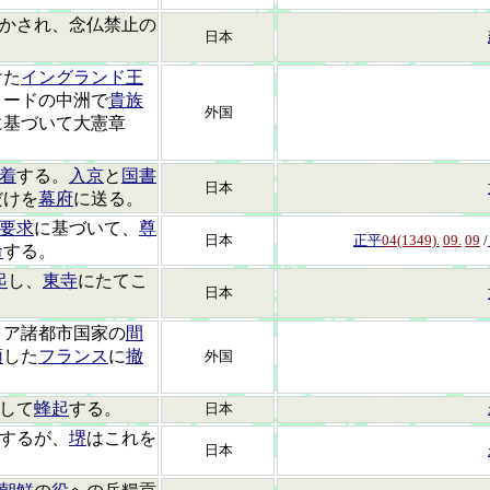
かされ、念仏禁止の
日本
けた
イングランド王
ミードの中洲で
貴族
外国
に基づいて大憲章
着
する。
入京
と
国書
日本
だけを
幕府
に送る。
要求
に基づいて、
尊
日本
正平
04(1349).
09.
09
/
命
する。
起
し、
東寺
にたてこ
日本
リア諸都市国家の
間
領
した
フランス
に
撤
外国
して
蜂起
する。
日本
するが、
堺
はこれを
日本