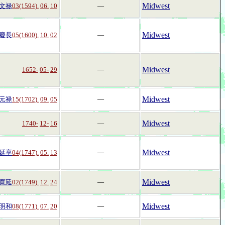
Midwest
文禄
03(1594).
06.
10
―
Midwest
慶長
05(1600).
10.
02
―
Midwest
1652-
05-
29
―
Midwest
元禄
15(1702).
09.
05
―
Midwest
1740-
12-
16
―
Midwest
延享
04(1747).
05.
13
―
Midwest
寛延
02(1749).
12.
24
―
Midwest
明和
08(1771).
07.
20
―