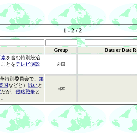
1 - 2 / 2
Group
Date or Date R
要素
を含む特別統治
うことを
テレビ演説
外国
革特別委員会で、
第
英国
などと）
戦い
と
日本
実
だが、
侵略戦争
と
る。