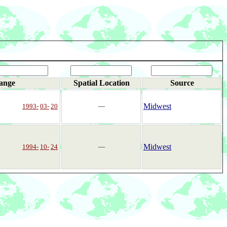
ange
Spatial Location
Source
Midwest
1993-
03-
20
―
Midwest
1994-
10-
24
―