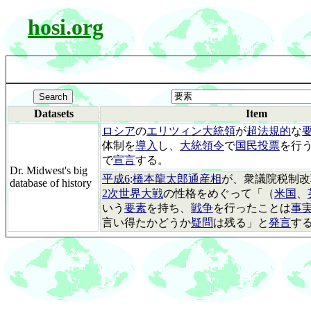
hosi.org
Datasets
Item
ロシア
の
エリツィン大統領
が
超法規的
な
体制を
導入
し、
大統領令
で
国民投票
を行
で
宣言
する。
Dr. Midwest's big
平成6
:
橋本龍太郎通産相
が、衆議院税制改
database of history
2次世界大戦
の性格をめぐって「（
米国
、
いう
要素
を持ち、
戦争
を行ったことは
事
言い得たかどうか
疑問
は残る」と
発言
す