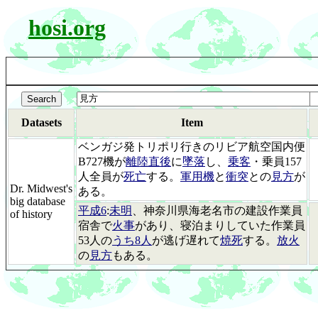
hosi.org
Datasets
Item
ベンガジ発トリポリ行きのリビア航空国内便
B727機が
離陸直後
に
墜落
し、
乗客
・乗員157
人全員が
死亡
する。
軍用機
と
衝突
との
見方
が
Dr. Midwest's
ある。
big database
平成6
:
未明
、神奈川県海老名市の建設作業員
of history
宿舎で
火事
があり、寝泊まりしていた作業員
53人の
うち8人
が逃げ遅れて
焼死
する。
放火
の
見方
もある。