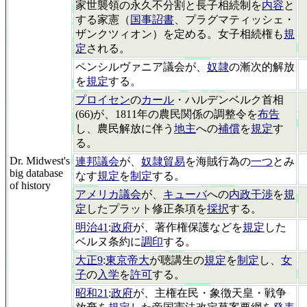
家世襲領の永久不分割と長子相続制を
内容
と
する家憲（
国事詔書
、プラグマティッシェ・
ザンクツィオン）を定める。女子相続権も
規
定
される。
ペンシルヴァニア議会が、
奴隷
の漸次的解放
を
規定
する。
プロイセン
の
カール
・ハルデンベルク首相
(66)が、1811年の農民関係の調整令を
布告
し、農民解放に伴う
地主
への
補償
を
規定
す
る。
Dr. Midwest's
連邦議会
が、
奴隷貿易
を海賊行為の
一つ
とみ
big database
なす
規定
を
制定
する。
of history
アメリカ議会
が、
キューバ
への
内政干渉
を
規
定
したプラット修正条項を
採択
する。
明治41
:
政府
が、著作権保護などを
規定
した
ベルヌ条約に
調印
する。
大正9
:
東京帝大
が聴講生の
規定
を
制定
し、
女
子
の
入学
を
許可
する。
昭和21
:
政府
が、主権在民・象徴天皇・戦争