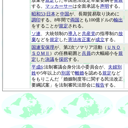
放棄を
規定
した帝国憲法改定草案要綱を
発表
する。
マッカーサー
は全面承認を
声明
する。
昭和53
:
日本
と
中国
が、長期貿易取り決めに
調印
する。8年間で
両国
とも100億ドルの
輸出
をすることが
規定
される。
ソ連
、大統領制の
導入
と
共産党
の指導制の
放
棄
などを
規定
した
憲法改正案
が
成立
する。
国連安保理
が、第2次ソマリア活動（
ＵＮＯ
ＳＯＭⅡ
）の任務範囲と
兵員
の大幅縮小を
規
定
した
決議
を
採択
する。
平成6
:法制審議会身分法小委員会が、
夫婦別
姓
や5年以上の
別居
で
離婚
を認める
規定
など
をもりこんだ「婚姻制度等に関する民法改正
要綱試案」を法制審民法部会に
報告
する。