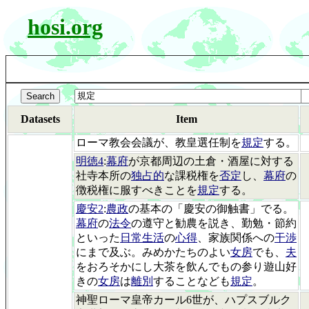
hosi.org
Datasets
Item
ローマ教会会議が、教皇選任制を
規定
する。
明徳4
:
幕府
が京都周辺の土倉・酒屋に対する
社寺本所の
独占的
な課税権を
否定
し、
幕府
の
徴税権に服すべきことを
規定
する。
慶安2
:
農政
の基本の「慶安の御触書」でる。
幕府
の
法令
の遵守と勧農を説き、勤勉・節約
といった
日常生活
の
心得
、家族関係への
干渉
にまで及ぶ。みめかたちのよい
女房
でも、
夫
をおろそかにし大茶を飲んでもの参り遊山好
きの
女房
は
離別
することなども
規定
。
神聖ローマ皇帝カール6世が、ハプスブルク