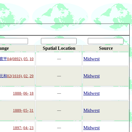
ange
Spatial Location
Source
Midwest
寛平
04(0892).
05.
10
―
Midwest
元和
02(1616).
02.
29
―
Midwest
1888-
06-
18
―
Midwest
1889-
05-
31
―
Midwest
1897-
04-
23
―