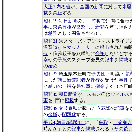
大正7
:
内務省
が、
全国
の
新聞
に対して
米騒
載
を
禁止
する。
昭和19
:
毎日新聞
の、「
竹槍
では間に合わ
事
に
東条首相
が
激怒
し、
新聞
を差し押さ
は
懲罰
として
召集
される）。
昭和21
:米スターズ・アンド・ストライブ
沢寛道
から
マッカーサー
に
提出
された南
孫
・信雅親王を八幡社に
合祀
したいとす
南朝
の
子孫
のスクープ会見の
記事
を
掲載
の
始め
。
昭和23
:埼玉県本庄町で
暴力団
・町議・
官
にした
朝日新聞記者
が
暴行
を受けた
事件
と
暴力
の
一掃
を
県知事
に
指令
する（本庄
昭和45
:
朝日新聞
が、スモン病は
ウィルス
事
を1面に
掲載
する。
昭和49
:
文芸春秋
に載った
立花隆
の
記事
を
の
金脈
が
問題化
する。
平成4
:
朝日新聞朝刊
に、「
鳥取
・
上淀廃寺
時期か」との
記事
が
掲載
される（
その後