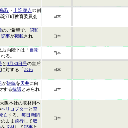
鳥取
・
上淀廃寺
の創
郡淀江町教育委員会
日本
。
后
のご希望で、
昭和
う
記事
が
掲載
され
日本
皇后両陛下は『
自衛
日本
される。
号
と
9月30日号
の皇后
庁
に対する「
おわ
日本
男
が
短銃
を
天井
に向
対する
抗議
とみられ
日本
大阪本社の取材用ヘ
の
ヘリコプター
と
空
死亡
する。
毎日新聞
日本
そのまま
飛行
して
取
場
を
取材
して
記事
と