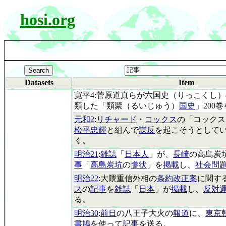
hosi.org
Datasets
Item
寛平4:菅原道真らが六国史（りっこくし）
類した「類聚（るいじゅう）
国史
」200巻
元和2
:
リチャード
・
コックス
の「コックス
松平忠輝
と組んで
謀反
を起こそうとして
く。
明治21
:
雑誌
「
日本人
」が、
長崎
の高島炭
事
「
高島炭坑
の
惨状
」を
掲載
し、
社会問
明治22
:大隈重信外相の
条約改正案
に関す
ス
の
記事
を
雑誌
「
日本
」が
掲載
し、
反対
る。
明治30
:
前日
の八王子大火の
報道
に、
東京
書鳩
を使って
記事
を送る。