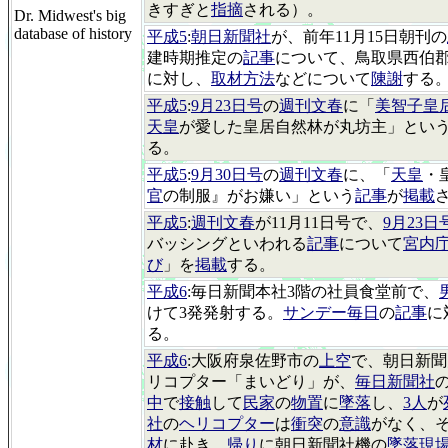
きすぎと
指摘
される）。
Dr. Midwest's big
database of history
平成5
:
朝日新聞社
が、前年11月15日朝刊の
建時期推定の
記事
について、鳥取県西伯
に対し、
取材方法
などについて
陳謝
する
平成5
:
9月23日号
の
週刊文春
に「
美智子皇
天皇
が愛した皇居自然林が丸坊主」とい
る。
平成5
:
9月30日号
の
週刊文春
に、「
天皇
・
官
の制服』がお嫌い」という
記事
が
掲載
平成5
:
週刊文春
が11月11日号で、
9月23日
バッシングといわれる
記事
について
宮内
び
」を
掲載
する。
平成6
:毎日新聞本社3階の社員食堂前で、
けて3発発射する。
サンデー毎日
の
記事
に
る。
平成6
:大阪府泉佐野市の
上空
で、朝日新聞
リコプター「まいどり」が、
毎日新聞社
中
で
接触
して
民家
の
物置
に
墜落
し、
3人
が
社
の
ヘリコプター
は
衝突
の
意識
がなく、
材
に赴き、
帰り
に朝日新聞社機の
墜落現