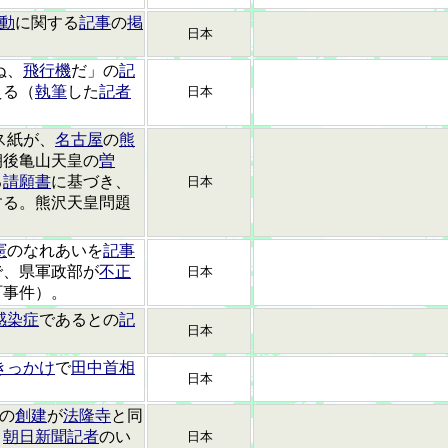
動
に関する
記事
の
掲
日本
ぬ、
飛行機
だ」の
記
える（
執筆
した
記者
日本
ス紙が、
名古屋
の
熊
朝後亀山天皇の
曽
る
請願書
に基づき、
日本
する。熊沢天皇問題
憲
のなれあいを
記事
で、県軍政部が
不正
日本
町事件）。
感染症
であるとの
記
日本
きっかけ
で
田中首相
日本
の
創建
が
法隆寺
と同
、
朝日新聞記者
のい
日本