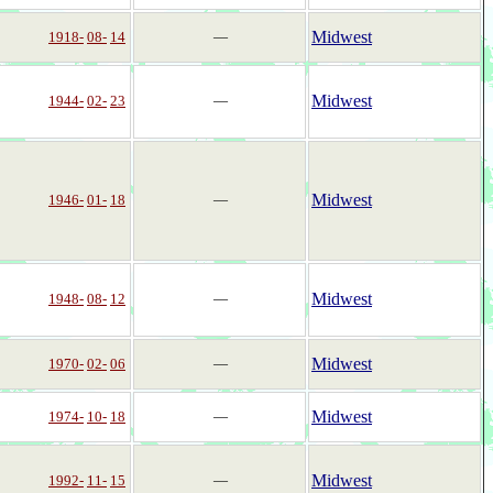
Midwest
1918-
08-
14
―
Midwest
1944-
02-
23
―
Midwest
1946-
01-
18
―
Midwest
1948-
08-
12
―
Midwest
1970-
02-
06
―
Midwest
1974-
10-
18
―
Midwest
1992-
11-
15
―