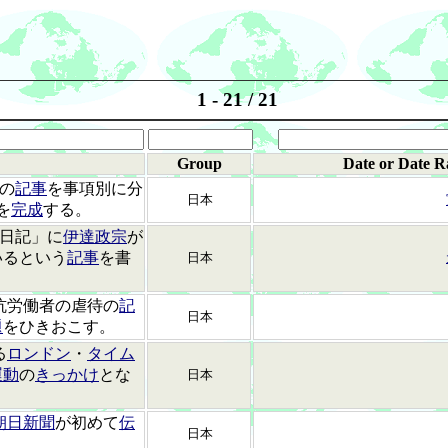
1 - 21 / 21
Group
Date or Date R
の
記事
を事項別に分
日本
を
完成
する。
日記」に
伊達政宗
が
いるという
記事
を書
日本
坑労働者の虐待の
記
日本
題
をひきおこす。
る
ロンドン
・
タイム
運動
の
きっかけ
とな
日本
朝日新聞
が初めて
伝
日本