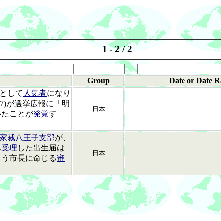
1 - 2 / 2
Group
Date or Date R
として
人気者
になり
57)が選挙広報に「明
日本
いたことが
発覚
す
家裁八王子支部
が、
ん
受理
した出生届は
日本
よう市長に命じる
審