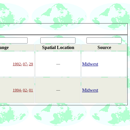
ange
Spatial Location
Source
Midwest
1992-
07-
29
―
Midwest
1994-
02-
01
―