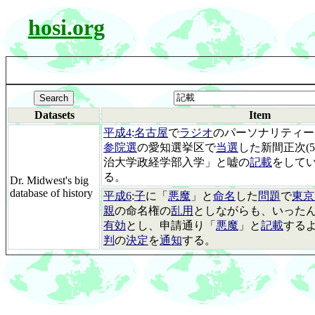
hosi.org
Datasets
Item
平成4
:
名古屋
で
ラジオ
のパーソナリティー
参院選
の愛知選挙区で
当選
した新間正次(
治大学政経学部入学」と嘘の
記載
をして
る。
Dr. Midwest's big
database of history
平成6
:
子
に「
悪魔
」と
命名
した
問題
で
東京
親
の命名権の
乱用
としながらも、いった
有効
とし、申請通り「
悪魔
」と
記載
する
判
の
決定
を
通知
する。