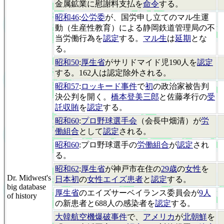
金属鉱業に慰謝料支払を
命令
する。
昭和46
:
公労委
が、国労申し立てのマル生運
動（生産性教育）による静岡鉄道管理局の不
当労働行為を
認定
する。
マル生
は
延期
とな
る。
昭和50
:
厚生省
がサリドマイド児190人を
認定
する。162人は認定除外される。
昭和57
:
ロッキード事件
で
初
の政治家被告判
決公判を開く。
橋本登美三郎
と佐藤孝行の
受
託収賄
を
認定
する。
昭和60
:
プロ野球選手会
（会長中畑清）が
労
働組合
として
認定
される。
昭和60
:プロ野球選手の
労働組合
が
認定
され
る。
昭和62
:
厚生省
が神戸市在住の
29歳
の
女性
を
Dr. Midwest's
日本初
の
女性エイズ患者
と
認定
する。
big database
厚生省
のエイズサーベイランス委員会が
9人
of history
の新患者と688人の感染者を
認定
する。
大韓航空機爆破事件
で、
アメリカ
が
北朝鮮
を