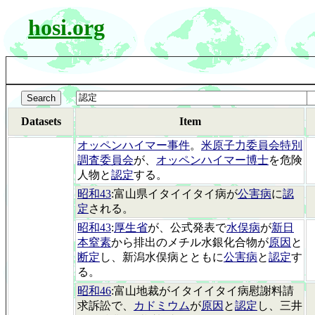
hosi.org
Datasets
Item
オッペンハイマー事件
。
米原子力委員会特別
調査委員会
が、
オッペンハイマー博士
を危険
人物と
認定
する。
昭和43
:富山県イタイイタイ病が
公害病
に
認
定
される。
昭和43
:
厚生省
が、公式発表で
水俣病
が
新日
本窒素
から排出のメチル水銀化合物が
原因
と
断定
し、新潟水俣病とともに
公害病
と
認定
す
る。
昭和46
:富山地裁がイタイイタイ病慰謝料請
求訴訟で、
カドミウム
が
原因
と
認定
し、三井