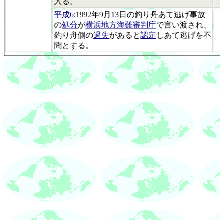
入る。
平成6
:1992年9月13日の釣り舟あて逃げ事故
の
処分
が
横浜地方海難審判庁
で言い渡され、
釣り舟側の
過失
があると
認定
しあて逃げを不
問とする。