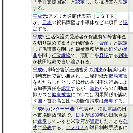
「テロ支援国家」と
認定
し、対抗措置を
決定
する。
平成元
:アメリカ通商代表部（ＵＳＴＲ）
が、
日本
の貿易障壁は半導体など34項目と
認
定
する。
平成5
:生活保護の受給者が保護費や障害年金
を切り詰めて蓄えた預貯金を「
資産
」と
認定
して保護費を削った福祉事務所長の
処分
の
是
非
を問う
行政訴訟
で、預貯金を
容認
する
判決
が秋田地裁で言い渡される。
平成6
:川崎公害訴訟結審分の
判決
が横浜地裁
川崎支部で言い渡され、工場排煙が
健康被害
をもたらしたとして12社の共同不法行為によ
る加害責任を
認定
するが、
道路
からの自動車
排ガスと
健康被害
については因果関係を認め
ず
国
・首都高公団への賠償請求は
棄却
する。
平成6
:
カンター米通商代表
が、
移動電話
の日
本市場開放問題で、
日本
が
1989年
の日米合意
に
違反
していると米政府が
認定
したことを
公
式
に
発表
する。
アメリカ
が対日制裁手続きに