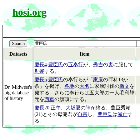
hosi.org
Datasets
Item
慶長4
:
豊臣氏
の
五奉行
が、
秀吉
の
喪
に服して
剃髪
する。
慶長5
:
豊臣氏
の奉行らが「
家康
の罪科13か
条」を掲げ、
各地
の
大名
に家康討伐の
檄文
を
Dr. Midwest's
big database
発する。さらに奉行らは五大郎の一人毛利輝
of history
元を
西軍
の旗頭にする。
慶長20
:
正午
、
大坂夏
の
陣
が終る。豊臣秀頼
(21)とその母淀君が
自害
し、
豊臣氏
は
滅亡
す
る。