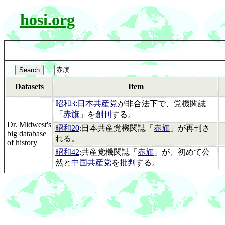
hosi.org
Datasets
Item
昭和3
:
日本共産党
が非合法下で、党機関誌
「
赤旗
」を
創刊
する。
Dr. Midwest's
昭和20
:日本共産党機関誌「
赤旗
」が再刊さ
big database
れる。
of history
昭和42
:共産党機関誌「
赤旗
」が、初めて公
然と
中国共産党
を
批判
する。