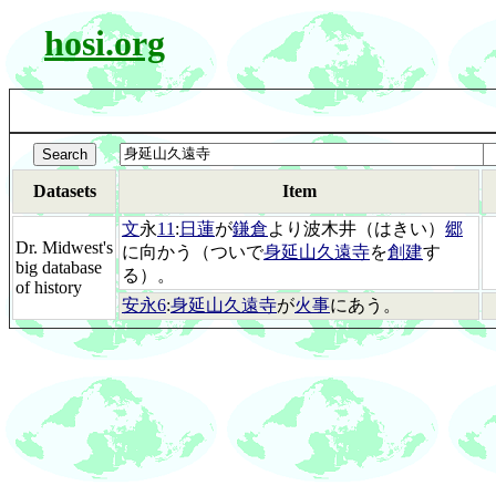
hosi.org
Datasets
Item
文
永
11
:
日蓮
が
鎌倉
より波木井（はきい）
郷
Dr. Midwest's
に向かう（ついで
身延山久遠寺
を
創建
す
big database
る）。
of history
安永6
:
身延山久遠寺
が
火事
にあう。