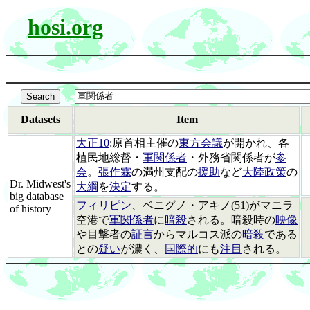
hosi.org
Datasets
Item
大正10
:原首相主催の
東方会議
が開かれ、各
植民地総督・
軍関係者
・外務省関係者が
参
会
。
張作霖
の満州支配の
援助
など
大陸政策
の
Dr. Midwest's
大綱
を
決定
する。
big database
フィリピン
、ベニグノ・アキノ(51)がマニラ
of history
空港で
軍関係者
に
暗殺
される。暗殺時の
映像
や目撃者の
証言
からマルコス派の
暗殺
である
との
疑い
が濃く、
国際的
にも
注目
される。