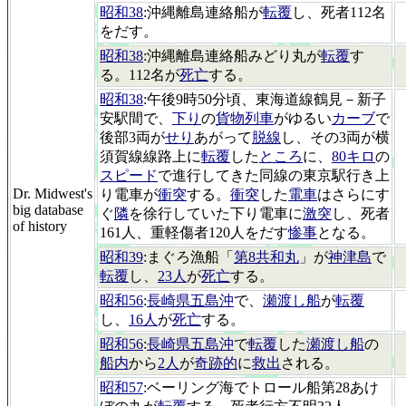
昭和38
:沖縄離島連絡船が
転覆
し、死者112名
をだす。
昭和38
:沖縄離島連絡船みどり丸が
転覆
す
る。112名が
死亡
する。
昭和38
:午後9時50分頃、東海道線鶴見－新子
安駅間で、
下り
の
貨物列車
がゆるい
カーブ
で
後部3両が
せり
あがって
脱線
し、その3両が横
須賀線線路上に
転覆
した
ところ
に、
80キロ
の
スピード
で進行してきた同線の東京駅行き上
Dr. Midwest's
り電車が
衝突
する。
衝突
した
電車
はさらにす
big database
ぐ
隣
を徐行していた下り電車に
激突
し、死者
of history
161人、重軽傷者120人をだす
惨事
となる。
昭和39
:まぐろ漁船「
第8共和丸
」が
神津島
で
転覆
し、
23人
が
死亡
する。
昭和56
:
長崎県五島沖
で、
瀬渡し船
が
転覆
し、
16人
が
死亡
する。
昭和56
:
長崎県五島沖
で
転覆
した
瀬渡し船
の
船内
から
2人
が
奇跡的
に
救出
される。
昭和57
:ベーリング海でトロール船第28あけ