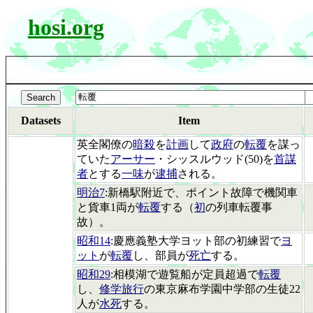
hosi.org
Datasets
Item
英全閣僚の
暗殺
を
計画
して
政府
の
転覆
を謀っ
ていた
アーサー
・シッスルウッド(50)を
首謀
者
とする
一味
が
逮捕
される。
明治7
:新橋駅附近で、ポイント故障で機関車
と貨車1両が
転覆
する（
初
の列車転覆事
故）。
昭和14
:慶應義塾大学ヨット部の初練習で
ヨ
ット
が
転覆
し、部員が
死亡
する。
昭和29
:相模湖で遊覧船が定員超過で
転覆
し、
修学旅行
の東京麻布学園中学部の生徒22
人が
水死
する。