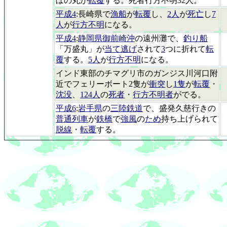
ぼの丸が
転覆
する。死者行方不明32人。
平成4
:長崎県で
漁船
が
転覆
し、
2人
が
死亡
し
7
人
が
行方不明
になる。
平成4
:
静岡県御前崎沖
の遠州灘で、
釣り船
「万盛丸」が
当て逃げ
されて
3
つに折れて
転
覆
する。
5人
が
行方不明
になる。
インド東部のチマグリ市のガンジス川河口附
近でフェリーボート2隻が
衝突
し
1隻
が
転覆
・
沈没
、
124人
の
死者
・
行方不明者
がでる。
平成6
:
岩手県
の
三陸鉄道
で、盛発久慈行きの
普通列車
が
鉄橋
で
強風
の
ため
持ち上げられて
脱線
・
転覆
する。