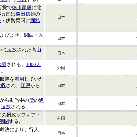
行賞で
徳川家康
に北
5ヵ国は
織田信雄
の
日本
張
・伊勢両国に
固執
。
よびよせ、
関白
・
左
日本
ン
に
追放
された
高山
日本
承認
される。
1000人
外国
る。
服装を
着用
していた
没収
され、
江戸
から
日本
跡から勘当中の
僧
の
処
日本
て
追放
される。
姉
の摂政ソフィア・
外国
幽閉
する。
裁決により、行人
日本