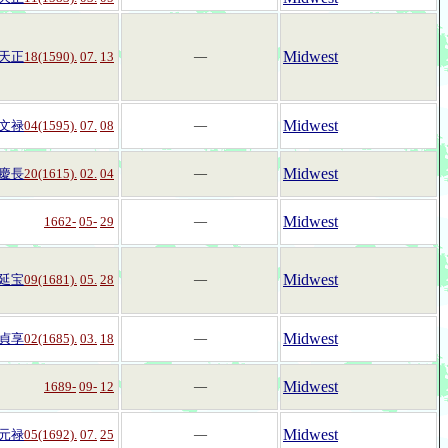
Midwest
天正
18(1590).
07.
13
―
Midwest
文禄
04(1595).
07.
08
―
Midwest
慶長
20(1615).
02.
04
―
Midwest
1662-
05-
29
―
Midwest
延宝
09(1681).
05.
28
―
Midwest
貞享
02(1685).
03.
18
―
Midwest
1689-
09-
12
―
Midwest
元禄
05(1692).
07.
25
―