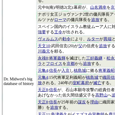
る。
元中8(南)/明徳2(北):幕府が、
山名満幸
を
京
ナポリ女王ジョヴァンナ2世の傭兵隊長ア
ルツァが
ローマ
の傭兵隊長を
追放
する。
スペイン国内のイスラム教徒ムーア人に
強要
する
王令
が出される。
ヴォルムス
の
勅令
により、
ルター
が
異端
天文10
:武田信玄(20)が
父
の信虎を
追放
す
川義元
を頼る。
永祿8
:
将軍義輝
を滅ぼした
三好義継
・
松永
ラ
と
フロイス
を
京都
から
追放
する。
元亀4
:
信長
が
入京
し
槙島城
に拠る
将軍義昭
元亀4
:15代将軍足利義昭が
槙島城
で
織田信
Dr. Midwest's big
放
される。240年の
室町幕府
が
滅亡
する。
database of history
天正8
:
信長
が、石山本願寺攻撃の総責任者
あげなかった佐久間信盛父子を
高野山
へ
天正8
:
信長
が25年前の
謀反
を
理由
に織田家
勝）を
追放
する。
天正11
:
島津義久
が
イエズス会宣教師
を
鹿