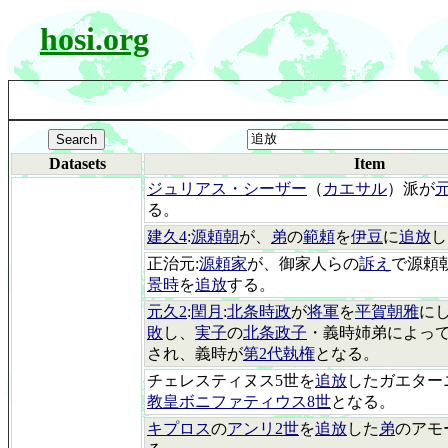
hosi.org
Datasets
Item
ジュリアス・シーザー
（
カエサル
）派が
る。
建久4
:
源頼朝
が、
弟
の
範頼
を
伊豆
に
追放
し
正治元:
源頼家
が、御家人らの
訴え
で源頼
景時
を
追放
する。
元久2
:
閏月
:
北条時政
が
将軍
を
平賀朝雅
に
敗
し、
実子
の
北条政子
・義時姉弟によっ
され、義時が
第2代執権
となる。
チェレスティヌス5世を
追放
したガエター
教皇ボニファティウス8世
となる。
キプロス
の
アンリ2世
を
追放
した
弟
のアモ