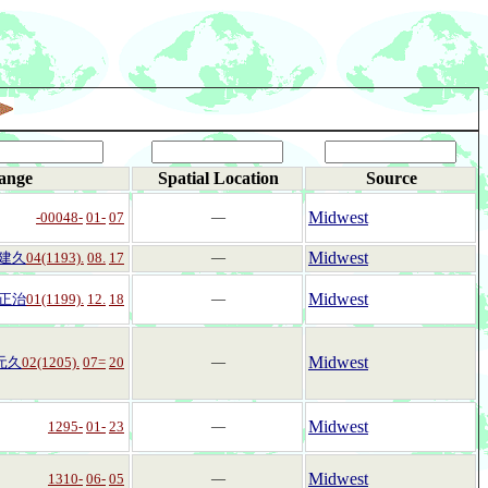
ange
Spatial Location
Source
Midwest
-00048-
01-
07
―
Midwest
建久
04(1193).
08.
17
―
Midwest
正治
01(1199).
12.
18
―
Midwest
元久
02(1205).
07=
20
―
Midwest
1295-
01-
23
―
Midwest
1310-
06-
05
―