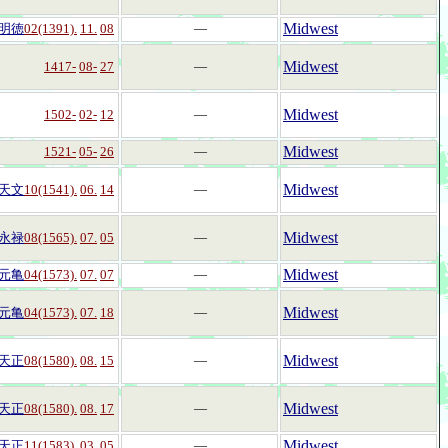
Midwest
明徳
02(1391).
11.
08
―
Midwest
1417-
08-
27
―
Midwest
1502-
02-
12
―
Midwest
1521-
05-
26
―
Midwest
天文
10(1541).
06.
14
―
Midwest
永禄
08(1565).
07.
05
―
Midwest
元亀
04(1573).
07.
07
―
Midwest
元亀
04(1573).
07.
18
―
Midwest
天正
08(1580).
08.
15
―
Midwest
天正
08(1580).
08.
17
―
Midwest
天正
11(1583).
03.
05
―