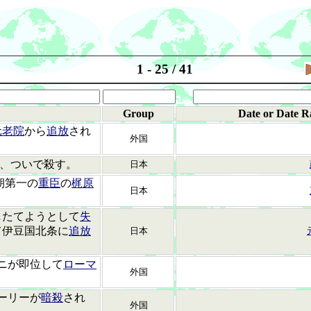
1 - 25 / 41
Group
Date or Date R
元老院
から
追放
され
外国
、ついで殺す。
日本
朝第一の
重臣
の
梶原
日本
したてようとして
失
て伊豆国北条に
追放
日本
ニが即位して
ローマ
外国
ーリーが
暗殺
され
外国