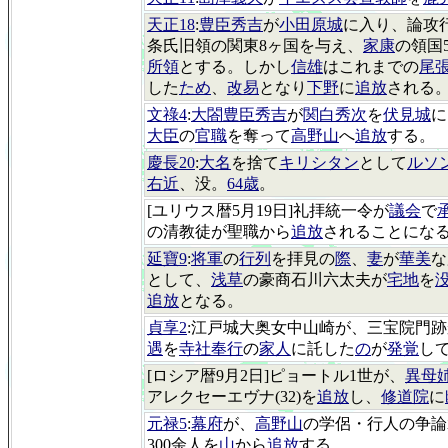
天正18
:
豊臣秀吉
が
小田原城
に入り、論攻
条氏旧領の関東8ヶ国を与え、
家康
の領国
所領
とする。しかし
信雄
はこれまでの
尾
した
ため
、
改易
となり
下野
に
追放
される
文祿4
:
大閤豊臣秀吉
が
関白秀次
を
伏見城
に
大臣
の
官職
を奪って
高野山
へ
追放
する。
慶長20
:
大名
を捨て
キリシタン
として
ルソ
右近
、没。
64歳
。
[ユリウス暦5月19日]礼拝統一令が
議会
で
の清教徒が聖職から
追放
されることにな
延寶9
:
将軍
の
行列
を拝見の
際
、
妻
が
華美
な
として、
浅草
の豪商石川六太夫が
宅地
を
追放
となる。
貞享2
:江戸城大奥女中山崎が、三宝院門
遇
を
寺社奉行
の
家人
に託した
の
が
発覚
し
[ロシア暦9月2日]ピョートル1世が、
異母
アレクセーエヴナ(32)を
追放
し、
修道院
に
元禄5
:
幕府
が、
高野山
の学侶・行人の争論
300余人を
山
から
追放
する。