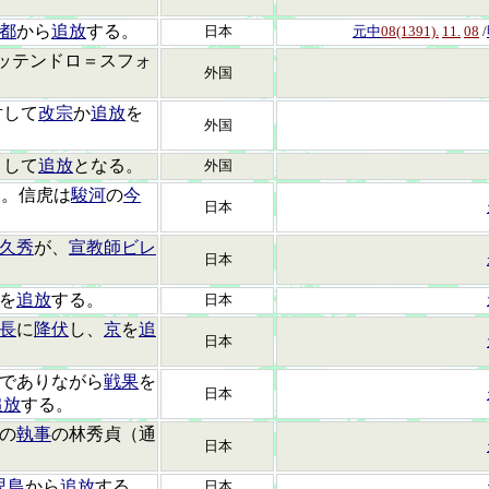
都
から
追放
する。
日本
元中
08(1391).
11.
08
/
ッテンドロ＝スフォ
外国
対して
改宗
か
追放
を
外国
として
追放
となる。
外国
る。信虎は
駿河
の
今
日本
久秀
が、
宣教師ビレ
日本
を
追放
する。
日本
長
に
降伏
し、
京
を
追
日本
でありながら
戦果
を
日本
追放
する。
の
執事
の林秀貞（通
日本
児島
から
追放
する。
日本