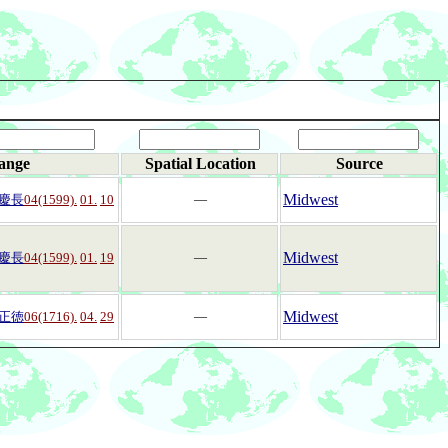
ange
Spatial Location
Source
Midwest
慶長
04(1599).
01.
10
―
Midwest
慶長
04(1599).
01.
19
―
Midwest
正徳
06(1716).
04.
29
―