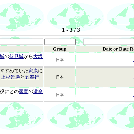
1 - 3 / 3
Group
Date or Date R
城
の
伏見城
から
大坂
日本
すすめていた
家康
に
・
上杉景勝
と
五奉行
日本
役にとの
家宣
の
遺命
日本