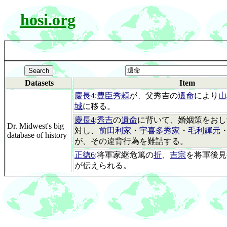
hosi.org
Datasets
Item
慶長4
:
豊臣秀頼
が、父秀吉の
遺命
により
山
城
に移る。
慶長4
:
秀吉
の
遺命
に背いて、婚姻策をおし
Dr. Midwest's big
対し、
前田利家
・
宇喜多秀家
・
毛利輝元
database of history
が、その違背行為を難詰する。
正徳6
:将軍家継危篤の
折
、
吉宗
を将軍後見
が伝えられる。