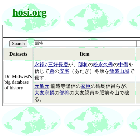
hosi.org
Datasets
Item
永祿7
:
三好長慶
が、
部将
の
松永久秀
の
中傷
を
信じて
弟
の
安宅
（あたぎ）冬康を
飯盛山城
で
Dr. Midwest's
殺す。
big database
元亀元
:龍造寺隆信の
家臣
の鍋島信昌らが、
of history
大友宗麟
の
部将
の大友親貞を肥前今山で破
る。