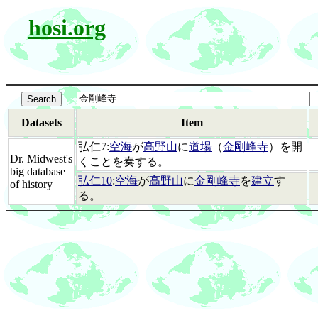
hosi.org
Datasets
Item
弘仁7:
空海
が
高野山
に
道場
（
金剛峰寺
）を開
Dr. Midwest's
くことを奏する。
big database
弘仁10
:
空海
が
高野山
に
金剛峰寺
を
建立
す
of history
る。