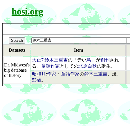
hosi.org
Datasets
Item
大正7
:
鈴木三重吉
の「赤い
鳥
」が
創刊
され
Dr. Midwest's
る。
童話作家
としての
北原白秋
の誕生。
big database
昭和11
:
作家
・
童話作家
の
鈴木三重吉
、没。
of history
53歳
。