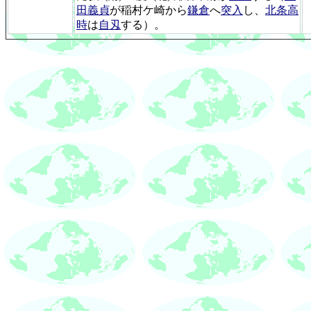
田義貞
が稲村ケ崎から
鎌倉
へ
突入
し、
北条高
時
は
自刄
する）。