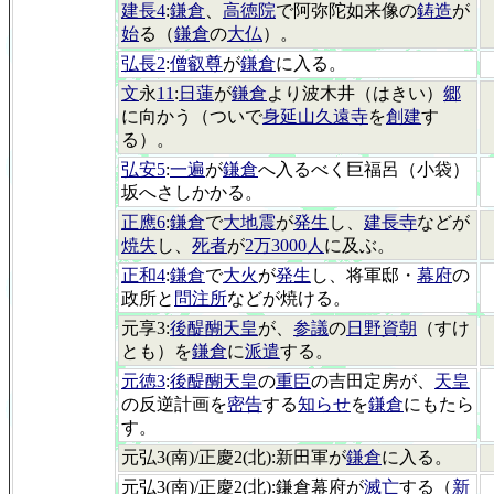
建長4
:
鎌倉
、
高徳院
で阿弥陀如来像の
鋳造
が
始
る（
鎌倉
の
大仏
）。
弘長2
:
僧叡尊
が
鎌倉
に入る。
文
永
11
:
日蓮
が
鎌倉
より波木井（はきい）
郷
に向かう（ついで
身延山久遠寺
を
創建
す
る）。
弘安5
:
一遍
が
鎌倉
へ入るべく巨福呂（小袋）
坂へさしかかる。
正應6
:
鎌倉
で
大地震
が
発生
し、
建長寺
などが
焼失
し、
死者
が
2万3000人
に及ぶ。
正和4
:
鎌倉
で
大火
が
発生
し、将軍邸・
幕府
の
政所と
問注所
などが焼ける。
元享3:
後醍醐天皇
が、
参議
の
日野資朝
（すけ
とも）を
鎌倉
に
派遣
する。
元徳3
:
後醍醐天皇
の
重臣
の吉田定房が、
天皇
の反逆計画を
密告
する
知らせ
を
鎌倉
にもたら
す。
元弘3(南)/正慶2(北):新田軍が
鎌倉
に入る。
元弘3(南)/正慶2(北):鎌倉幕府が
滅亡
する（
新