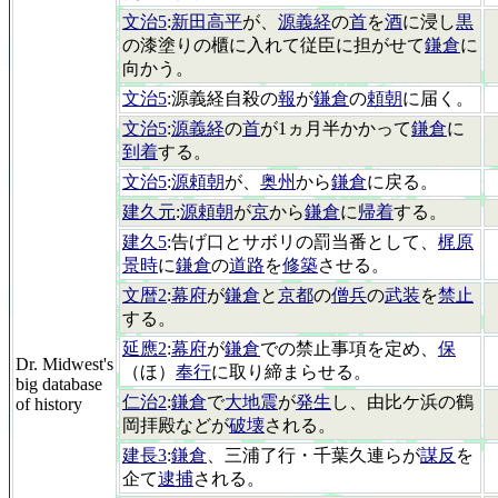
文治5
:
新田高平
が、
源義経
の
首
を
酒
に浸し
黒
の漆塗りの櫃に入れて従臣に担がせて
鎌倉
に
向かう。
文治5
:源義経自殺の
報
が
鎌倉
の
頼朝
に届く。
文治5
:
源義経
の
首
が1ヵ月半かかって
鎌倉
に
到着
する。
文治5
:
源頼朝
が、
奥州
から
鎌倉
に戻る。
建久元
:
源頼朝
が
京
から
鎌倉
に
帰着
する。
建久5
:告げ口とサボリの罰当番として、
梶原
景時
に
鎌倉
の
道路
を
修築
させる。
文暦2
:
幕府
が
鎌倉
と
京都
の
僧兵
の
武装
を
禁止
する。
延應2
:
幕府
が
鎌倉
での禁止事項を定め、
保
Dr. Midwest's
（ほ）
奉行
に取り締まらせる。
big database
仁治2
:
鎌倉
で
大地震
が
発生
し、由比ケ浜の鶴
of history
岡拝殿などが
破壊
される。
建長3
:
鎌倉
、三浦了行・千葉久連らが
謀反
を
企て
逮捕
される。