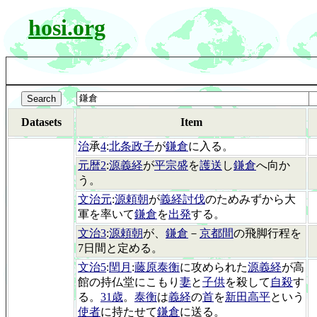
hosi.org
Datasets
Item
治
承
4
:
北条政子
が
鎌倉
に入る。
元暦2
:
源義経
が
平宗盛
を
護送
し
鎌倉
へ向か
う。
文治元
:
源頼朝
が
義経討伐
のためみずから大
軍を率いて
鎌倉
を
出発
する。
文治3
:
源頼朝
が、
鎌倉
－
京都間
の飛脚行程を
7日間と定める。
文治5
:
閏月
:
藤原泰衡
に攻められた
源義経
が高
館の持仏堂にこもり
妻
と
子供
を殺して
自殺
す
る。
31歳
。
泰衡
は
義経
の
首
を
新田高平
という
使者
に持たせて
鎌倉
に送る。