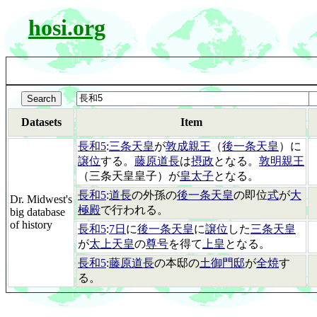
hosi.org
Datasets
Item
長和5
:
三条天皇
が
敦成親王
（
後一条天皇
）に
譲位
する。
藤原道長
は
摂政
となる。
敦明親王
（三条天皇皇子）が
皇太子
となる。
長和5
:
道長
の外孫の
後一条天皇
の即位
式
が
大
Dr. Midwest's
極殿
で行われる。
big database
of history
長和5
:
7日
に
後一条天皇
に
譲位
した
三条天皇
が
太上天皇
の
尊号
を得て
上皇
となる。
長和5
:
藤原道長
の本邸の
土御門邸
が
全焼
す
る。