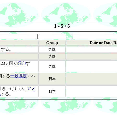
1 - 5 / 5
Group
Date or Date R
立
する。
外国
。
外国
23ヵ国が
調印
す
外国
関する
一般協定
）へ
日本
引き下げ）が、
アメ
日本
結
する。