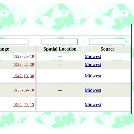
ange
Spatial Location
Source
Midwest
1828-
05-
19
―
Midwest
1932-
02-
29
―
Midwest
1947-
10-
30
―
Midwest
1955-
09-
10
―
Midwest
1966-
05-
15
―