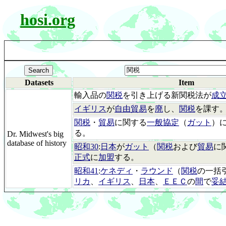
hosi.org
Datasets
Item
輸入品の
関税
を引き上げる新関税法が
成
イギリス
が
自由貿易
を
廃
し、
関税
を課す
関税
・
貿易
に関する
一般協定
（
ガット
）に
る。
Dr. Midwest's big
database of history
昭和30
:
日本
が
ガット
（
関税
および
貿易
に
正式
に
加盟
する。
昭和41
:
ケネディ
・
ラウンド
（
関税
の一括
リカ
、
イギリス
、
日本
、
ＥＥＣ
の
間
で
妥