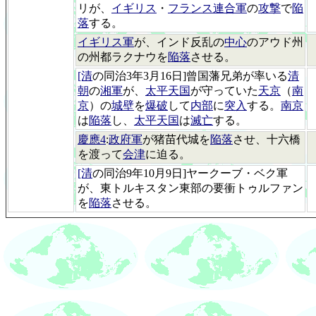
リが、
イギリス
・
フランス連合軍
の
攻撃
で
陥
落
する。
イギリス軍
が、インド反乱の
中心
のアウド州
の州都ラクナウを
陥落
させる。
[清
の同治3年3月16日]曾国藩兄弟が率いる
清
朝
の
湘軍
が、
太平天国
が守っていた
天京
（
南
京
）の
城壁
を
爆破
して
内部
に
突入
する。
南京
は
陥落
し、
太平天国
は
滅亡
する。
慶應4
:
政府軍
が猪苗代城を
陥落
させ、十六橋
を渡って
会津
に迫る。
[清
の同治9年10月9日]ヤークーブ・ベク軍
が、東トルキスタン東部の要衝トゥルファン
を
陥落
させる。