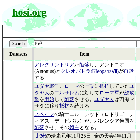
hosi.org
Datasets
Item
アレクサンドリア
が
陥落
し、アントニオ
(Antonius)と
クレオパトラ(KleopatraⅦ)
が
自殺
する。
ユダヤ戦争
。
ローマ
の
圧政
に
抵抗
していた
ユ
ダヤ人
の
エルサレム
に対して
ローマ軍
が
総攻
撃
を
開始
して
陥落
させる。
ユダヤ人
は西海マ
サダに移り
抵抗
を続ける。
スペイン
の騎士エル・シッド（ロドリゴ・デ
ィアス・デ・ビバル）が、バレンシア侯国を
陥落
させ、その
領主
となる。
[北宋
の靖康元年11月25日][金の天会4年11月