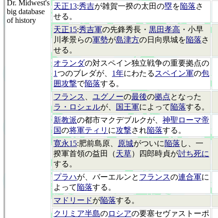
Dr. Midwest's
天正13
:
秀吉
が雑賀一揆の太田の
塁
を
陥落
さ
big database
せる。
of history
天正15
:
秀吉軍
の先鋒秀長・
黒田孝高
・小早
川孝景らの
軍勢
が
島津方
の日向県城を
陥落
さ
せる。
オランダ
の対スペイン独立戦争の重要拠点の
1
つのブレダが、
1年
にわたる
スペイン軍
の
包
囲攻撃
で
陥落
する。
フランス
、
ユグノー
の
最後
の
拠点
となった
ラ・ロシェル
が、
国王軍
によって
陥落
する。
新教派
の都市マクデブルクが、
神聖ローマ帝
国
の
将軍ティリ
に
攻撃
され
陥落
する。
寛永15
:肥前島原、
原城
がついに
陥落
し、一
揆軍首領の益田（
天草
）四郎時貞が
討ち死に
する。
プラハ
が、バーエルンと
フランス
の
連合軍
に
よって
陥落
する。
マドリード
が
陥落
する。
クリミア半島
の
ロシア
の要塞セヴァストーポ