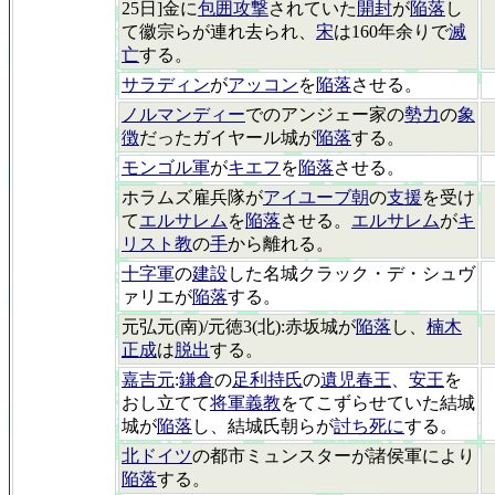
25日]金に
包囲攻撃
されていた
開封
が
陥落
し
て徽宗らが連れ去られ、
宋
は160年余りで
滅
亡
する。
サラディン
が
アッコン
を
陥落
させる。
ノルマンディー
でのアンジェー家の
勢力
の
象
徴
だったガイヤール城が
陥落
する。
モンゴル軍
が
キエフ
を
陥落
させる。
ホラムズ雇兵隊が
アイユーブ朝
の
支援
を受け
て
エルサレム
を
陥落
させる。
エルサレム
が
キ
リスト教
の
手
から離れる。
十字軍
の
建設
した名城クラック・デ・シュヴ
ァリエが
陥落
する。
元弘元(南)/元徳3(北):赤坂城が
陥落
し、
楠木
正成
は
脱出
する。
嘉吉元
:
鎌倉
の
足利持氏
の
遺児春王
、
安王
を
おし立てて
将軍義教
をてこずらせていた結城
城が
陥落
し、結城氏朝らが
討ち死に
する。
北ドイツ
の都市ミュンスターが諸侯軍により
陥落
する。