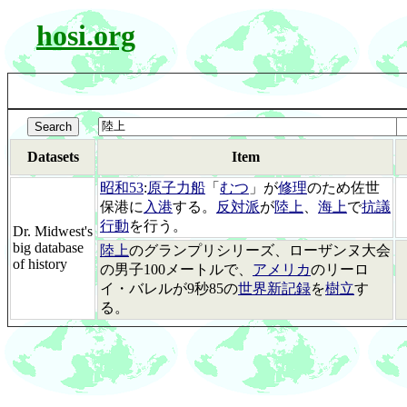
hosi.org
Datasets
Item
昭和53
:
原子力船
「
むつ
」が
修理
のため佐世
保港に
入港
する。
反対派
が
陸上
、
海上
で
抗議
行動
を行う。
Dr. Midwest's
big database
陸上
のグランプリシリーズ、ローザンヌ大会
of history
の男子100メートルで、
アメリカ
のリーロ
イ・バレルが9秒85の
世界新記録
を
樹立
す
る。