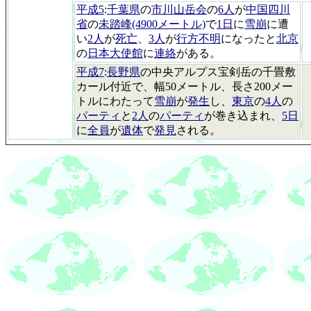
平成5
:
千葉県
の
市川山岳会
の
6人
が
中国四川
省
の
未踏峰(4900メートル)
で
1日
に
雪崩
に遭
い
2人
が
死亡
、
3人
が
行方不明
になったと
北京
の
日本大使館
に
連絡
がある。
平成7
:
長野県
の中央アルプス宝剣岳の千畳敷
カール付近で、幅50メートル、長さ200メー
トルにわたって
雪崩
が
発生
し、
東京
の
4人
の
パーティ
と
2人
の
パーティ
が巻き込まれ、
5日
に
全員
が
遺体
で
発見
される。