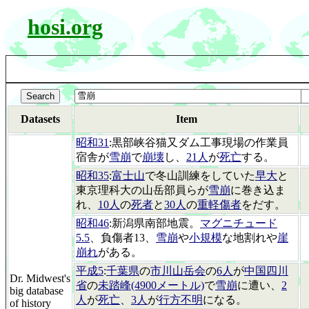
hosi.org
Datasets
Item
昭和31
:黒部峡谷猫又ダム工事現場の作業員
宿舎が
雪崩
で
崩壊
し、
21人
が
死亡
する。
昭和35
:
富士山
で冬山訓練をしていた
早大
と
東京理科大の山岳部員らが
雪崩
に巻き込ま
れ、
10人
の
死者
と
30人
の
重軽傷者
をだす。
昭和46
:新潟県南部地震。
マグニチュード
5.5
、負傷者13、
雪崩
や
小規模
な地割れや
崖
崩れ
がある。
平成5
:
千葉県
の
市川山岳会
の
6人
が
中国四川
Dr. Midwest's
省
の
未踏峰(4900メートル)
で
雪崩
に遭い、
2
big database
人
が
死亡
、
3人
が
行方不明
になる。
of history