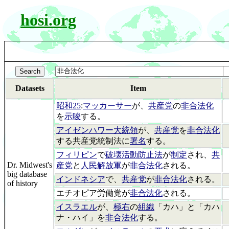
hosi.org
Datasets
Item
昭和25
:
マッカーサー
が、
共産党
の
非合法化
を
示唆
する。
アイゼンハワー大統領
が、
共産党
を
非合法化
する共産党統制法に
署名
する。
フィリピン
で
破壊活動防止法
が
制定
され、
共
Dr. Midwest's
産党
と
人民解放軍
が
非合法化
される。
big database
インドネシア
で、
共産党
が
非合法化
される。
of history
エチオピア労働党が
非合法化
される。
イスラエル
が、
極右
の
組織
「カハ」と「カハ
ナ・ハイ」を
非合法化
する。