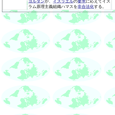
ヨルダン
が、
イスラエル
の
要求
に応えてイス
ラム原理主義組織ハマスを
非合法化
する。