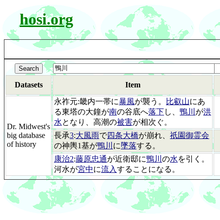
hosi.org
Datasets
Item
永祚元:畿内一帯に
暴風
が襲う。
比叡山
にあ
る東塔の大鐘が
南
の谷底へ
落下
し、
鴨川
が
洪
水
となり、高潮の
被害
が相次ぐ。
Dr. Midwest's
big database
長承
3
:
大風雨
で
四条大橋
が崩れ、
祇園御霊会
of history
の神輿1基が
鴨川
に
墜落
する。
康治2
:
藤原忠通
が近衛邸に
鴨川
の
水
を引く。
河水が
宮中
に
流入
することになる。