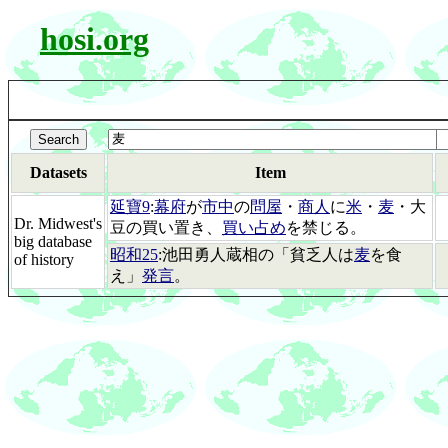
hosi.org
Datasets
Item
延寶9
:
幕府
が
市中
の
問屋
・
商人
に
米
・
麦
・大
Dr. Midwest's
豆の買い置き、
買い占め
を禁じる。
big database
昭和25
:池田勇人蔵相の「貧乏人は
麦
を食
of history
え」
発言
。