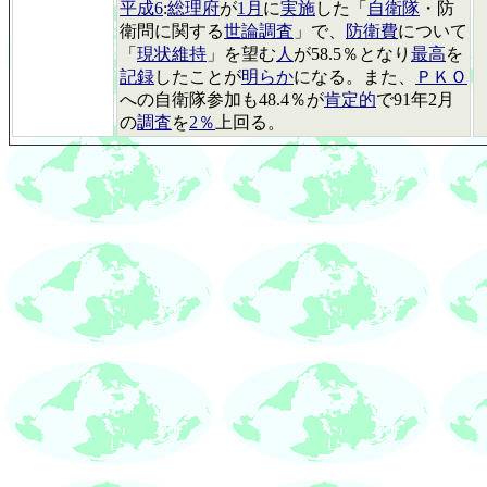
平成6
:
総理府
が
1月
に
実施
した「
自衛隊
・防
衛問に関する
世論調査
」で、
防衛費
について
「
現状維持
」を望む
人
が58.5％となり
最高
を
記録
したことが
明らか
になる。また、
ＰＫＯ
への自衛隊参加も48.4％が
肯定的
で91年2月
の
調査
を
2％
上回る。