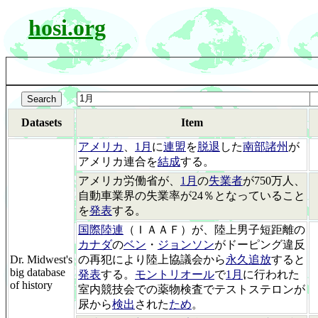
hosi.org
Datasets
Item
アメリカ
、
1月
に
連盟
を
脱退
した
南部諸州
が
アメリカ連合を
結成
する。
アメリカ労働省が、
1月
の
失業者
が750万人、
自動車業界の失業率が24％となっていること
を
発表
する。
国際陸連
（ＩＡＡＦ）が、陸上男子短距離の
カナダ
の
ベン
・
ジョンソン
がドーピング違反
Dr. Midwest's
の再犯により陸上協議会から
永久追放
すると
big database
発表
する。
モントリオール
で
1月
に行われた
of history
室内競技会での薬物検査でテストステロンが
尿から
検出
された
ため
。