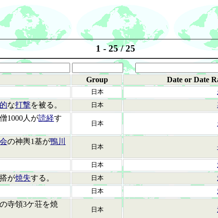
1 - 25 / 25
Group
Date or Date R
日本
的
な
打撃
を被る。
日本
1000人が
読経
す
日本
会
の神輿1基が
鴨川
日本
日本
搭が
焼失
する。
日本
日本
の寺領3ケ荘を焼
日本