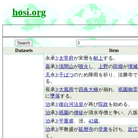
hosi.org
Datasets
Item
永承
3
:
太宰府
が宋暦を
献上
する。
嘉
承
3
:
浅間山
が
噴火
し、
上野
の
田畑
が
壊滅
天
永
3
:
干ばつ
のため降雨を祈り、法勝寺で僧
る。
長承
3
:
大風雨
で
四条大橋
が崩れ、
祇園御霊
に
墜落
する。
治
承
3
:
後白河法皇
が再び
院政
を始める。
治
承
3
:
祇園
の
僧徒
が清水寺僧と争い、八坂
治
承
3
:
平重盛
、没。
42歳
。
治
承
3
:平教盛が
延暦寺
の
堂衆
を討ち、
近江
く。