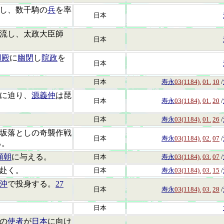
し、数千騎の
兵
を率
日本
流し、太政大臣師
日本
羽殿
に
幽閉
し
院政
を
日本
日本
寿永
03(1184).
01.
10
/
に迫り、
源義仲
は琵
日本
寿永
03(1184).
01.
20
/
日本
寿永
03(1184).
01.
26
/
坂落としの奇襲作戦
日本
寿永
03(1184).
02.
07
/
る。
頼朝
に与える。
日本
寿永
03(1184).
03.
07
/
赴く。
日本
寿永
03(1184).
03.
15
/
沖
で投身する。
27
日本
寿永
03(1184).
03.
28
/
日本
の
使者
が
日本
に向け