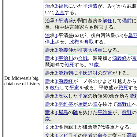
治
承
3
:
福原
にいた
平清盛
が、みずから武装
いて
入京
する。
治
承
3
:
平清盛
が関白基房を
解任
して
備前
に
長、権中納言師家らも解官する。
治
承
3
:平清盛(62)が、後白河法皇(53)を
鳥
停止
させ、
政権
を
奪取
する。
壽
永
3
:
源義仲
が
征夷大将軍
になる。
壽
永
3
:
宇治川
の
合戦
。源範頼と
源義経
が
京
琶湖畔で
戦死
する。
31歳
。
壽
永
3
:
源頼朝
に
平氏追討
の
院宣
が下る。
Dr. Midwest's big
壽
永
3
:
源義経
が一ノ谷のひよどり越えから
database of history
を
敢行
して
平家
を破る。平敦盛が
戦死
す
壽
永
3
:
没収
した
平家
の所領500余か所を
源
壽
永
3
:
平維盛
が
屋島
の
陣
を抜けて
高野山
へ
壽
永
3
:
屋島
の
陣
を抜けた
平維盛
が、
熊野
の
歳
。
文
永
3
:惟康親王が鎌倉第7代将軍となる。
文
永
3
:
フビライ
の
使者
の
命令
に従って
高麗