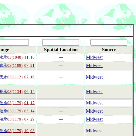
ange
Spatial Location
Source
Midwest
永承
03(1048).
11.
16
―
Midwest
嘉承
03(1108).
07.
21
―
Midwest
天永
03(1112).
07.
16
―
Midwest
長承
03(1134).
06.
14
―
Midwest
治承
03(1179).
01.
17
―
Midwest
治承
03(1179).
05.
14
―
Midwest
治承
03(1179).
07.
29
―
Midwest
治承
03(1179).
10.
03
―