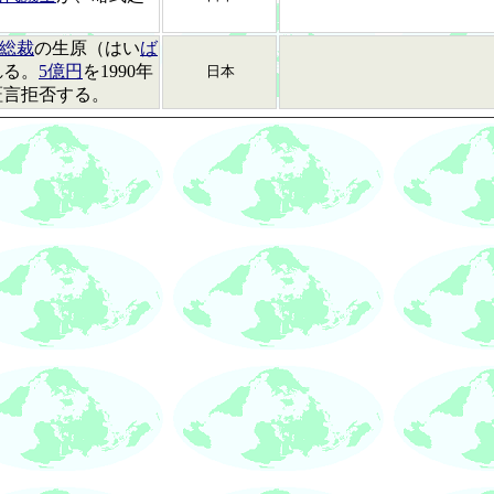
総裁
の生原（はい
ば
れる。
5億円
を1990年
日本
証言拒否する。