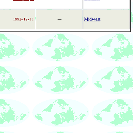
Midwest
1992-
12-
11
―