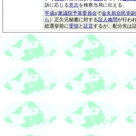
訴に応じる
意志
を検察当局に伝える。
平成4
:
衆議院予算委員会
で
金丸前自民党副
ら
）正久元秘書に対する
証人喚問
が行わ
総選挙前に
受領
と
証言
するが、配分先は