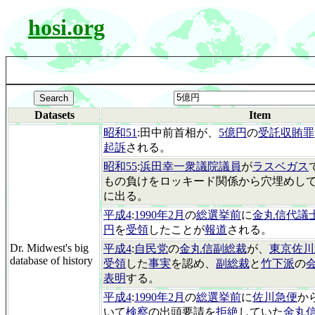
hosi.org
Datasets
Item
昭和51
:田中前首相が、
5億円
の
受託収賄罪
起訴
される。
昭和55
:
浜田幸一衆議院議員
が
ラスベガス
もの負けをロッキード関係から穴埋めし
に出る。
平成4
:
1990年2月
の
総選挙前
に
金丸信代議
円
を
受領
したことが
報道
される。
Dr. Midwest's big
平成4
:
自民党
の
金丸信副総裁
が、
東京佐川
database of history
受領
した
事実
を認め、
副総裁
と
竹下派
の
表明
する。
平成4
:
1990年2月
の
総選挙前
に
佐川急便
か
いて
検察
の出頭要請を
拒絶
していた
金丸