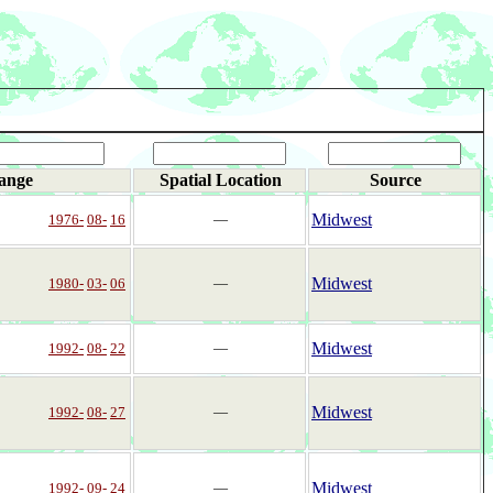
ange
Spatial Location
Source
Midwest
1976-
08-
16
―
Midwest
1980-
03-
06
―
Midwest
1992-
08-
22
―
Midwest
1992-
08-
27
―
Midwest
1992-
09-
24
―