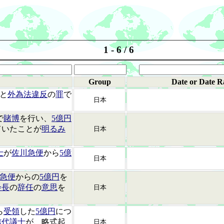
1 - 6 / 6
Group
Date or Date R
と
外為法違反
の
罪
で
日本
で
賭博
を行い、
5億円
ていたことが
明るみ
日本
士
が
佐川急便
から
5億
日本
急便
からの
5億円
を
会長
の
辞任
の
意思
を
日本
ら
受領
した
5億円
につ
信代議士
が、略式起
日本