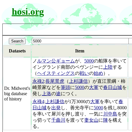
hosi.org
Datasets
Item
ノ
ルマン公ギョーム
が、
5000
の船隊を率いて
イングランド南部のペヴンジーに
上陸
する
（
ヘイスティングス
の
戦い
の
始め
）。
永祿2
:
長尾景虎
（
上杉謙信
）が直江景綱・柿
崎景家などを
筆頭
に
5000
の
大軍
で
春日山城
を
Dr. Midwest's
big database
発し
上洛
の
途
につく。
of history
永祿4
:
上杉謙信
が1万3000の
大軍
を率いて
春
日山城
を
出発
し、善光寺平に
5000
を残し8000
を率いて犀川を押し渡り、一気に
川中島
を突
っ切って
千曲川
を渡って
妻女山
に
陣
を構え
る。