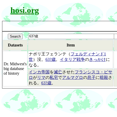
hosi.org
Datasets
Item
ナポリ王フェランテ（
フェルディナンド1
世
）没。
63?歳
。
イタリア戦争
の
きっかけ
に
Dr. Midwest's
なる。
big database
インカ帝国
を
滅亡
させた
フランシスコ・ピサ
of history
ロ
が
リマ
の
私宅
で
アルマグロ
の
息子
に
暗殺
さ
れる。
63?歳
。