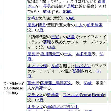
弘治2:「蝮（まむし）」と呼ばれていた
斎藤
道三
が、
長男
の義龍と
居城
に近い長良川河畔
で戦い、
敗死
する。
63歳
。
文祿3
:大久保忠世没。
63歳
。
慶長4
:
閏月
:豊臣氏五大老の
１人
の
前田利家
没。
63歳
。
「譜年代記の
王冠
」の
著者
でシェイフル・イ
スラムの
要職
を務めたホジャ・サーディッデ
ィーン没。
63歳
。
慶長15
:
徳川四天王
の
一人
、
本多忠勝
没。
63
歳
。
オスマン朝
に
反旗
を翻した
レバノン
のファフ
ァル・アッディーン2世が
処刑
される。
63
歳
。
寛永15
:
薩摩藩主島津家久
、没。
63歳
。家臣9
Dr. Midwest's
big database
人が
殉死
する。
of history
フランス
の
数学者
、
フェルマ(Fermat,Pierrede)
没。
63歳
。
オランダ
の
画家レンブラント