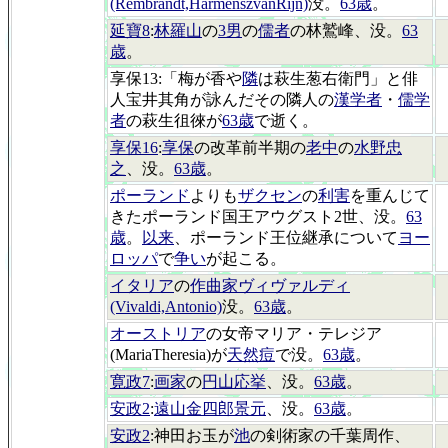
(Rembrandt,HarmenszvanRijn)
没。
63歳
。
延寶8
:
林羅山
の
3男
の
儒者
の林鷲峰、没。
63
歳
。
享保13:「梅が香や
隣
は萩生葱右衛門」と俳
人宝井其角が詠んだその隣人の
漢学者
・
儒学
者
の萩生徂徠が
63歳
で逝く。
享保16
:
享保
の改革前半期の
老中
の
水野忠
之
、没。
63歳
。
ポーランド
よりも
ザクセン
の
利害
を重んじて
きたポーランド国王アウグスト2世、没。
63
歳
。
以来
、ポーランド王位継承について
ヨー
ロッパ
で
争い
が起こる。
イタリア
の
作曲家ヴィヴァルディ
(Vivaldi,Antonio)
没。
63歳
。
オーストリア
の女帝マリア・テレジア
(MariaTheresia)が
天然痘
で没。
63歳
。
寛政7
:
画家
の
円山応挙
、没。
63歳
。
安政2
:
遠山金四郎景元
、没。
63歳
。
安政2
:神田お玉が
池
の剣術家の千葉周作、