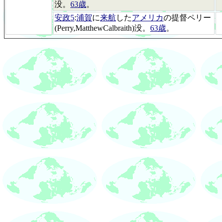
没。
63歳
。
安政5
:
浦賀
に
来航
した
アメリカ
の提督ペリー
(Perry,MatthewCalbraith)没。
63歳
。