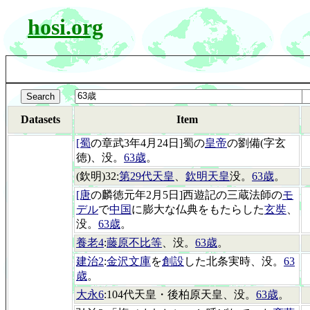
hosi.org
Datasets
Item
[蜀
の章武3年4月24日]蜀の
皇帝
の劉備(字玄
徳)、没。
63歳
。
(欽明)32:
第29代天皇
、
欽明天皇
没。
63歳
。
[唐
の麟徳元年2月5日]西遊記の三蔵法師の
モ
デル
で
中国
に膨大な仏典をもたらした
玄奘
、
没。
63歳
。
養老4
:
藤原不比等
、没。
63歳
。
建治2
:
金沢文庫
を
創設
した北条実時、没。
63
歳
。
大永6
:104代天皇・後柏原天皇、没。
63歳
。