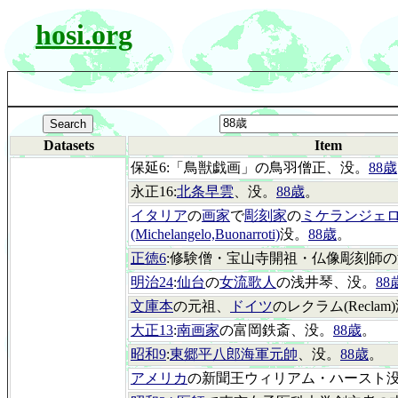
hosi.org
Datasets
Item
保延6:「鳥獣戯画」の鳥羽僧正、没。
88歳
永正16:
北条早雲
、没。
88歳
。
イタリア
の
画家
で
彫刻家
の
ミケランジェ
(Michelangelo,Buonarroti)
没。
88歳
。
正徳6
:修験僧・宝山寺開祖・仏像彫刻師
明治24
:
仙台
の
女流歌人
の浅井琴、没。
88
文庫本
の元祖、
ドイツ
のレクラム(Reclam
大正13
:
南画家
の富岡鉄斎、没。
88歳
。
昭和9
:
東郷平八郎海軍元帥
、没。
88歳
。
アメリカ
の新聞王ウィリアム・ハースト