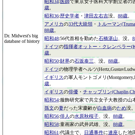
昭和34
:
医師
で東京女子医科大学創立者の
歳
。
昭和36
:
歴史学者
・
津田左右吉
没。
88歳
。
アメリカ
の
33代大統領
・
トルーマン(Truman,
88歳
。
Dr. Midwest's big
昭和48
:56代首相を勤めた
石橋湛山
、没。
database of history
ドイツ
の
指揮者オットー・クレンペラー(Klempe
歳
。
昭和50
:
財界
の
石坂泰三
、没。
88歳
。
ドイツ
の物理学者ヘルツ(Hertz,GustavLud
イギリス
の軍人モントゴメリ(Montgomery,B
歳
。
イギリス
の
俳優
・
チャップリン(Chaplin,Char
昭和54
:服飾研究家で共立女子大教授の山
孫文
の
妻
だった宋慶齢が
白血病
の
ため
没
昭和56
:
俳人
の
水原秋桜子
、没。
88歳
。
昭和58
:童画家の武井武雄、没。
88歳
。
昭和61
:代議士で、
日通事件
に
連座
した池