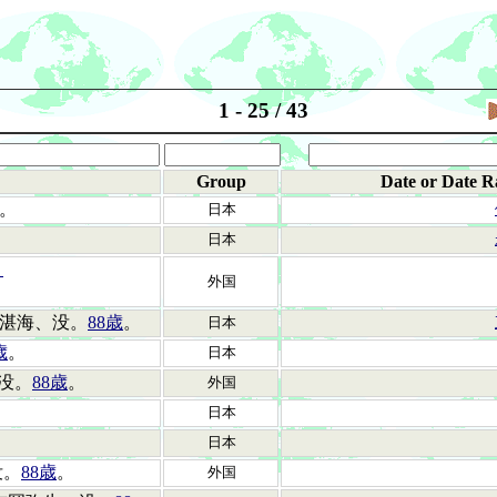
1 - 25 / 43
Group
Date or Date R
。
日本
日本
ロ
外国
の湛海、没。
88歳
。
日本
歳
。
日本
)没。
88歳
。
外国
日本
日本
没。
88歳
。
外国