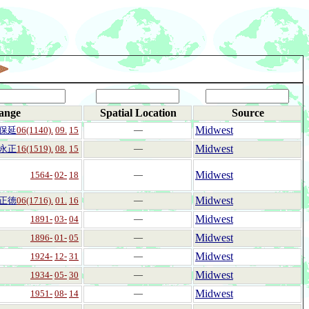
ange
Spatial Location
Source
Midwest
保延
06(1140).
09.
15
―
Midwest
永正
16(1519).
08.
15
―
Midwest
1564-
02-
18
―
Midwest
正徳
06(1716).
01.
16
―
Midwest
1891-
03-
04
―
Midwest
1896-
01-
05
―
Midwest
1924-
12-
31
―
Midwest
1934-
05-
30
―
Midwest
1951-
08-
14
―