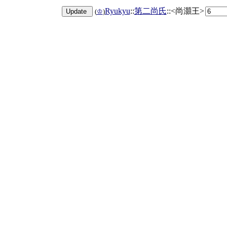
Ryukyu
::
第二尚氏
::<尚灝王>
(
♔
)