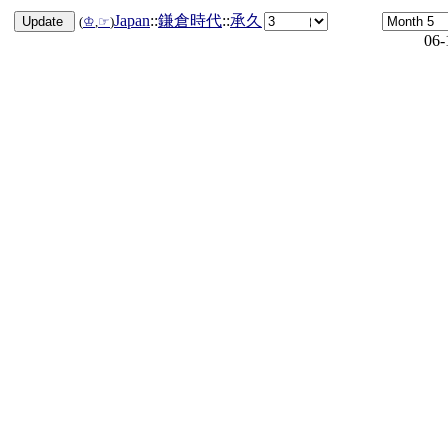
Japan
::
鎌倉時代
::
承久
(
♔
,
☞
)
06